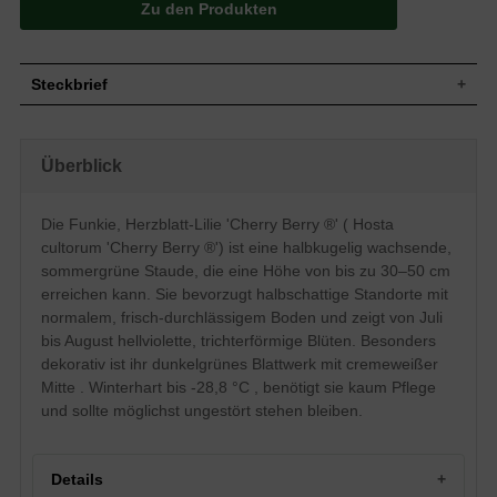
Zu den Produkten
Steckbrief
Wuchs
Halbkugelig, halbrund, horstbildend
Wuchshöhe
30 - 50 cm
Überblick
Sommergrün, elliptisch, dunkelgrün mit
Blatt
cremeweißer Mitte
Die Funkie, Herzblatt-Lilie 'Cherry Berry ®' ( Hosta
Hellviolett, traubenartiger Blütenstand,
Blüte
trichter- / kelchförmige Blütenform
cultorum 'Cherry Berry ®') ist eine halbkugelig wachsende,
Blütezeit
Juli bis August
sommergrüne Staude, die eine Höhe von bis zu 30–50 cm
Wurzeln
Kapsel
erreichen kann. Sie bevorzugt halbschattige Standorte mit
normalem, frisch-durchlässigem Boden und zeigt von Juli
Boden
Normal durchlässig, frisch, neutral
bis August hellviolette, trichterförmige Blüten. Besonders
Standort
Halbschattig
dekorativ ist ihr dunkelgrünes Blattwerk mit cremeweißer
Pflanzen pro
3
m²
Mitte . Winterhart bis -28,8 °C , benötigt sie kaum Pflege
Die Hosta cultorum 'Cherry Berry ®'
und sollte möglichst ungestört stehen bleiben.
(Funkie, Herzblatt-Lilie) verschönert jedes
halbschattige Staudenbeet. Neben ihrem
überaus dekorativen Blattwerk in grün und
cremeweiß überzeugt sie von Juli bis
Details
August mit zierlichen, hellvioletten Blüten