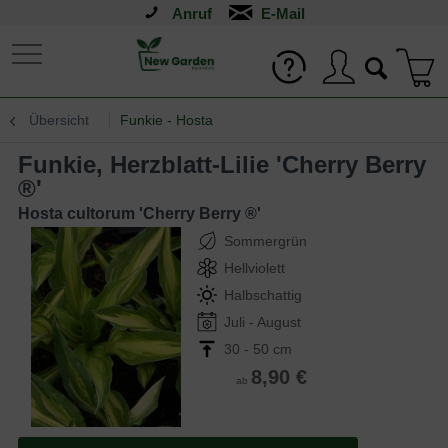
Anruf
Übersicht
Funkie - Hosta
Funkie, Herzblatt-Lilie 'Cherry Berry
®'
Hosta cultorum 'Cherry Berry ®'
Sommergrün
Hellviolett
Halbschattig
Juli - August
30 - 50 cm
8,90 €
ab