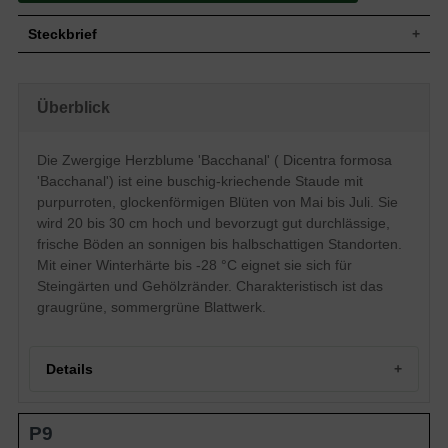
Steckbrief
Staude, buschig, kriechend, 20 bis 30 cm
Wuchs
hoch
Überblick
Wuchshöhe
20 - 30 cm
Sommergrün, zusammengesetzt,
Blatt
graugrün
Die Zwergige Herzblume 'Bacchanal' ( Dicentra formosa
Frucht
Unscheinbar
'Bacchanal') ist eine buschig-kriechende Staude mit
Blüte
Purpurrot, glockenförmig
purpurroten, glockenförmigen Blüten von Mai bis Juli. Sie
Blütezeit
Mai bis Juli
wird 20 bis 30 cm hoch und bevorzugt gut durchlässige,
frische Böden an sonnigen bis halbschattigen Standorten.
Boden
Gut durchlässige, frische Untergründe
Mit einer Winterhärte bis -28 °C eignet sie sich für
Standort
Sonnig bis halbschattig
Steingärten und Gehölzränder. Charakteristisch ist das
Pflanzen pro
13
m²
graugrüne, sommergrüne Blattwerk.
Die Dicentra formosa 'Bacchanal
(Zwergige Herzblume) setzt sich aus einer
wunderschönen purpurroten Blüte un
Details
graugrün gefärbten Blattwerk zusammen.
Letzteres fällt durch seinen buschigen,
kriechenden Wuchs direkt ins Auge und
Portrait der Zwergigen Herzblume 'Bacchanal'
kann im Steingarten oder am Gehölzrand
Eigenschaften
P9
Herkunft und Wuchsform
hervorragend eingesetzt werden. Auf