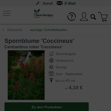
Anruf
Übersicht
sonstige Schnittstauden
Spornblume 'Coccineus'
Centranthus ruber 'Coccineus'
Sommergrün
Himbeerrot
Sonnig
Juni - September
bis zu 60 cm
4,10 €
ab
Zu den Produkten