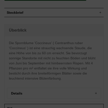
Steckbrief
Wuchs
Bis zu 60 cm hoch, strauchartig
Wuchshöhe
bis zu 60 cm
Überblick
Blatt
Breiteiförmig
Blüte
Himbeerrote Rispen
Die Spornblume 'Coccineus' ( Centranthus ruber
Blütezeit
Juni - September
'Coccineus' ) ist eine strauchig wachsende Staude, die
Boden
Nicht zu feuchte Böden
eine Höhe von bis zu 60 cm erreicht. Sie bevorzugt
Standort
Bevorzugt Sonne
sonnige Standorte mit nicht zu feuchten Böden und blüht
Pflanzen pro m²
4
von Juni bis September mit himbeerroten Rispen. Mit 4
Pflanzen pro m² entfaltet sie ihre volle Wirkung und
besticht durch ihre breiteiförmigen Blätter sowie die
leuchtend intensive Blütenfärbung.
Details
Portrait der Spornblume 'Coccineus'