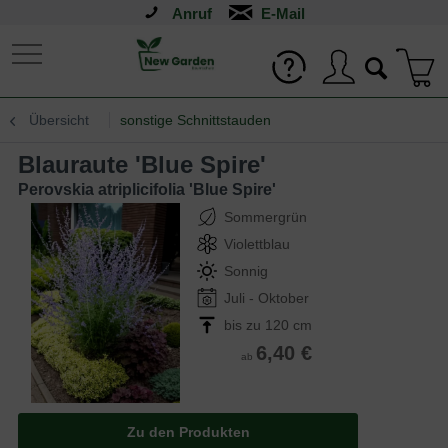
Anruf
Übersicht
sonstige Schnittstauden
Blauraute 'Blue Spire'
Perovskia atriplicifolia 'Blue Spire'
Sommergrün
Violettblau
Sonnig
Juli - Oktober
bis zu 120 cm
6,40 €
ab
Zu den Produkten