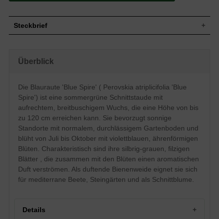
Steckbrief
Schnittstaude, aufrecht, locker,
Wuchs
breitbuschig, bis 120 cm hoch
Überblick
Wuchshöhe
bis zu 120 cm
Sommergrün, eilanzettlich, tief
Blatt
eingeschnitten, filzig, gegenständig,
Die Blauraute 'Blue Spire' ( Perovskia atriplicifolia 'Blue
sibergrau
Spire') ist eine sommergrüne Schnittstaude mit
Frucht
-
aufrechtem, breitbuschigem Wuchs, die eine Höhe von bis
Violettblau, ährenförmig, einfach, klein,
zu 120 cm erreichen kann. Sie bevorzugt sonnige
Blüte
zierend, reichblühend
Standorte mit normalem, durchlässigem Gartenboden und
Blütezeit
Juli bis Oktober
blüht von Juli bis Oktober mit violettblauen, ährenförmigen
Wurzeln
Gut verzweigt
Blüten. Charakteristisch sind ihre silbrig-grauen, filzigen
Boden
Normaler, frischer Gartenboden
Blätter , die zusammen mit den Blüten einen aromatischen
Standort
Sonnig
Duft verströmen. Als duftende Bienenweide eignet sie sich
Pflanzen pro
für mediterrane Beete, Steingärten und als Schnittblume.
3
m²
Die Perovskia atriplicifolia 'Blue Spire'
(Blauraute 'Blue Spire') überzeugt im
Details
Garten als duftende Bienenweide und das
den ganzen Sommer hindurch. Im Winter