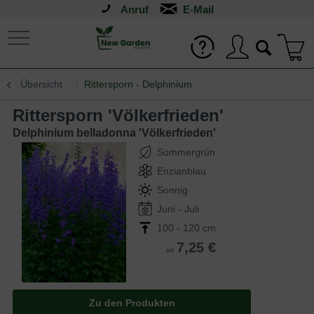
Anruf
Übersicht
Rittersporn - Delphinium
Rittersporn 'Völkerfrieden'
Delphinium belladonna 'Völkerfrieden'
Sommergrün
Enzianblau
Sonnig
Juni - Juli
100 - 120 cm
7,25 €
ab
Zu den Produkten