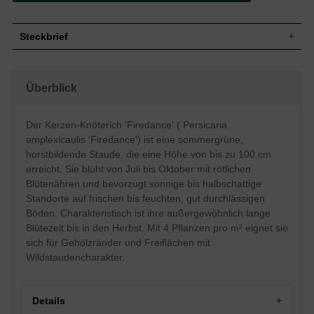
Steckbrief
Staude, aufrecht, horstbildend, 80 bis 100
Wuchs
cm hoch
Überblick
Wuchshöhe
80 - 100 cm
Blatt
Sommergrün, lanzettlich, grün
Der Kerzen-Knöterich 'Firedance' ( Persicaria
Blüte
Rötlich, ährig
amplexicaulis 'Firedance') ist eine sommergrüne,
Blütezeit
Juli bis Oktober
horstbildende Staude, die eine Höhe von bis zu 100 cm
Wurzeln
Gut verzweigt
erreicht. Sie blüht von Juli bis Oktober mit rötlichen
Gut durchlässige, frische bis feuchte
Boden
Blütenähren und bevorzugt sonnige bis halbschattige
Untergründe
Standorte auf frischen bis feuchten, gut durchlässigen
Standort
Sonnig bis halbschattig
Böden. Charakteristisch ist ihre außergewöhnlich lange
Pflanzen pro
4
m²
Blütezeit bis in den Herbst. Mit 4 Pflanzen pro m² eignet sie
Die Persicaria amplexicaulis 'Firedance'
sich für Gehölzränder und Freiflächen mit
(Kerzen-Knöterich) ist geeignet für den
Wildstaudencharakter.
Einsatz am gehölzrand, aber auch für die
Freifläche mit Wildstaudencharakter. Die
standfeste und hochwachsende Staude
mit einer Höhe von bis zu 100 cm bildet
Details
von Juli bis in den Oktober rötliche