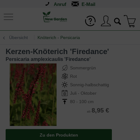
Anruf
Übersicht
Knöterich - Persicaria
Kerzen-Knöterich 'Firedance'
Persicaria amplexicaulis 'Firedance'
Sommergrün
Rot
Sonnig-halbschattig
Juli - Oktober
80 - 100 cm
8,95 €
ab
Zu den Produkten