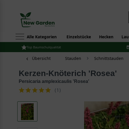
Alle Kategorien
Einzelstücke
Hecken
Lau
Top Baumschulqualität
Übersicht
Stauden
Schnittstauden
Kerzen-Knöterich 'Rosea'
Persicaria amplexicaulis 'Rosea'
(
1
)