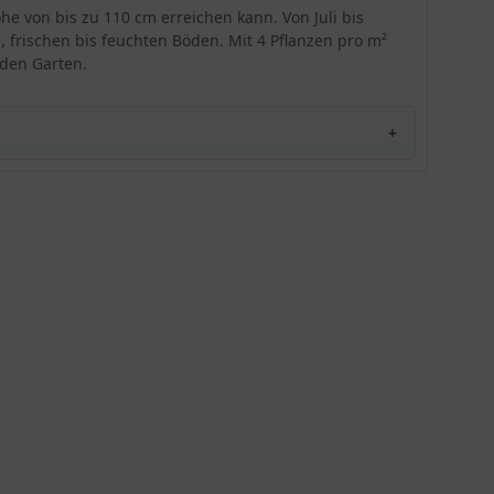
Gehölzrand auf frischem bis feuchtem Boden und
he von bis zu 110 cm erreichen kann. Von Juli bis
in der Sonne oder im Halbschatten kann sich die
, frischen bis feuchten Böden. Mit 4 Pflanzen pro m²
'Rosea' prächtig entwickeln. An optimalen
 den Garten.
Standorten zeigt sie sich sehr pflegeleicht,
lediglich ein Rückschnitt der abgeblühter
Blütenblätter bis zu den oberern Stängelblättern
wird erforderlich.