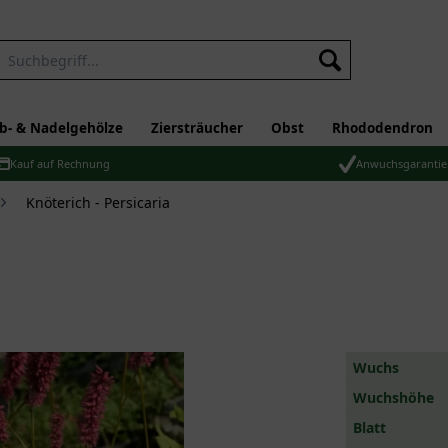
b- & Nadelgehölze
Ziersträucher
Obst
Rhododendron
Kauf auf Rechnung
Anwuchsgarantie
Knöterich - Persicaria
Wuchs
Wuchshöhe
Blatt