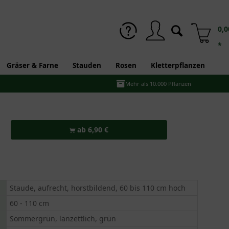
0,0
*
Gräser & Farne
Stauden
Rosen
Kletterpflanzen
Mehr als 10.000 Pflanzen
ab 6,90 €
Staude, aufrecht, horstbildend, 60 bis 110 cm hoch
60 - 110 cm
Sommergrün, lanzettlich, grün