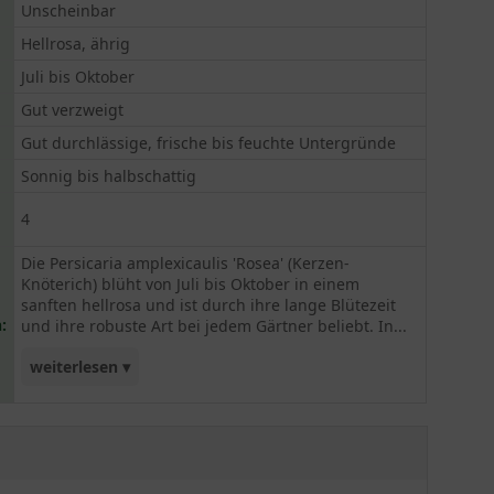
Unscheinbar
Hellrosa, ährig
Juli bis Oktober
Gut verzweigt
Gut durchlässige, frische bis feuchte Untergründe
Sonnig bis halbschattig
4
Die Persicaria amplexicaulis 'Rosea' (Kerzen-
Knöterich) blüht von Juli bis Oktober in einem
sanften hellrosa und ist durch ihre lange Blütezeit
:
und ihre robuste Art bei jedem Gärtner beliebt. In...
weiterlesen ▾
kleinen Tuffs gepflanzt, kommt die Schönheit der
ährigen Blütenkerzen besonders gut zur Geltung.
Wir empfehlen die Pflanzung von 4 Pflanzen pro
Quadratmeter. Auf der Freifläche oder am