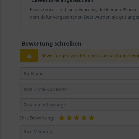
Einwandfrei angewachsen
Garten.
Etwas teurer sind sie geworden, die kleinen Pflanz
dem dafür vorgesehenen Beet wurden sie gut ang
Herkunft und Wuchsform
Die Sorte 'Rosea' stammt aus den gemäßigten Regionen
aufrecht bis ausladenden Wuchs, der sich ideal für di
Bewertung schreiben
harmonisch in mittlere und hintere Beetbereiche ein. 
bei. Diese Wuchsform macht den Kerzen-Knöterich 'Ros
Bewertungen werden nach Überprüfung freige
Blütezeit und Habitus
Die Blütezeit des Kerzen-Knöterich 'Rosea' erstreckt 
langen Periode bildet sie unermüdlich neue Blütenähren
Büschel bildet, die sich langsam ausbreiten, ohne inva
Akzent wirkt. Die Blütenstände stehen kerzenartig au
Ihre Bewertung:
Ideale Standortbedingungen
Um die volle Pracht des Kerzen-Knöterich 'Rosea' zu 
und Bodenverhältnissen, die ihr natürliches Habitat