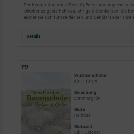
Der Kerzen-Knöterich 'Rosea' ( Persicaria amplexicauli
Oktober zeigt sie hellrosa, ährige Blütenkerzen. Sie b
eignet sie sich für Freiflächen und Gehölzränder. Ihr
Details
Portrait des Kerzen-Knöterich 'Rosea'
Herkunft und Wuchsform
P9
Blütezeit und Habitus
Ideale Standortbedingungen
Wuchsendhöhe
Licht und Exposition für Persicaria amplexicaulis 'Ro
60 - 110 cm
Bodenansprüche und Drainage
Belaubung
Blütenpracht und Laubwerk des Kerzen-Knöterich 'R
Sommergrün
Die rosafarbenen Blütenkerzen
Blüte
Das sommergrüne Blattwerk
Hellrosa
Vielfältige Verwendungsmöglichkeiten
Als Schnittpflanze für die Vase
Blütezeit
Im Beet und an Gehölzrändern
Juli - Oktober