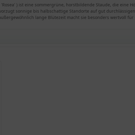
s 'Rosea' ) ist eine sommergrüne, horstbildende Staude, die eine Hö
evorzugt sonnige bis halbschattige Standorte auf gut durchlässigen
e außergewöhnlich lange Blütezeit macht sie besonders wertvoll für
sea'
osea'