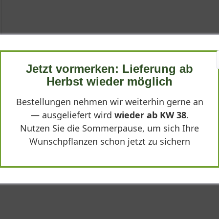
lis 'Rosea'
Jetzt vormerken: Lieferung ab
a'
Herbst wieder möglich
Bestellungen nehmen wir weiterhin gerne an
— ausgeliefert wird
wieder ab KW 38
.
exicaulis 'Rosea', ist eine bezaubernde Staude, die mit ihrer lang
Nutzen Sie die Sommerpause, um sich Ihre
. Diese robuste und anspruchslose Pflanze besticht durch ihren a
lexicaulis 'Rosea'"
Wunschpflanzen schon jetzt zu sichern
 Wurzeln und die Vorliebe für frische bis feuchte Böden machen si
wa vier Pflanzen pro Quadratmeter ihre volle Wirkung entfaltet.
nglebigen Stauden, die durch ihre Zuverlässigkeit und Schönheit 
ngungen. In diesem Abschnitt erfahren Sie mehr über ihre charakt