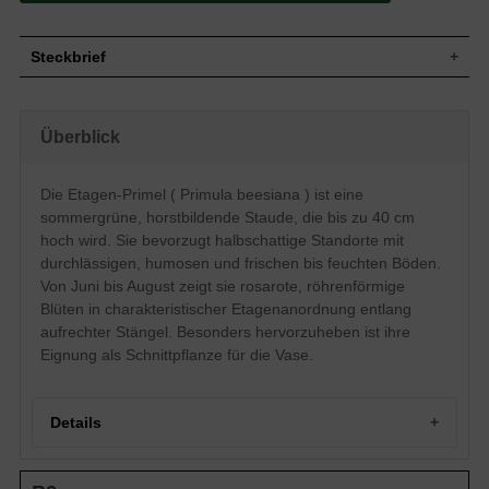
Steckbrief
Staude, aufrecht, horstbildend, bis zu 40
Wuchs
cm hoch
Überblick
Wuchshöhe
bis zu 40 cm
Blatt
Sommergrün, spatelförmig, grün
Die Etagen-Primel ( Primula beesiana ) ist eine
Frucht
Kapsel
sommergrüne, horstbildende Staude, die bis zu 40 cm
Blüte
Rosarot, röhrenförmig, etagenartig
hoch wird. Sie bevorzugt halbschattige Standorte mit
Blütezeit
Juni bis August
durchlässigen, humosen und frischen bis feuchten Böden.
Durchlässige, humose, frische bis feuchte
Boden
Von Juni bis August zeigt sie rosarote, röhrenförmige
Untergründe
Blüten in charakteristischer Etagenanordnung entlang
Standort
Halbschattig
aufrechter Stängel. Besonders hervorzuheben ist ihre
Pflanzen pro
10
m²
Eignung als Schnittpflanze für die Vase.
Die Etagen-Primel 'Primula beesiana'
bietet mit ihrem etagenartig angeordneten
Wuchs einen tollen Blick, der durch die
Details
kräftige rosarote Färbung der
röhrenförmigen Blüten noch unterstrichen
wird. Aus dem aufrecht wachsenden,
Portrait der Etagen-Primel
sommergrünen Blattlaub ragen die