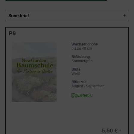
Steckbrief
Staude, aufrecht, horstbildend, bis zu 40
Wuchs
P9
cm hoch
Wuchshöhe
bis zu 40 cm
Wuchsendhöhe
Blatt
Sommergrün, eiförmig, hellgrün
bis zu 40 cm
Frucht
Kapseln
Belaubung
Blüte
Weiß, sternförmig, doldenartig
Sommergrün
Blütezeit
August bis September
Blüte
Gut durchlässige, frische bis trockene
Weiß
Boden
Untergründe
Blütezeit
Standort
Sonnig
August - September
Pflanzen pro
7
Lieferbar
m²
Die Sedum spectabile 'Iceberg' (Weiße
Fetthenne) ist eine vergleichsweise
hochwachsende Fetthenne, die ihrem
namen alle Ehre macht. Wie ein großer
Berg aus vielen kleinen weißen Blüten
erscheint die weiße Fetthenne von August
5,50 €
bis September. Das dicke, hellgrüne