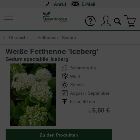
Anruf
Übersicht
Fetthenne - Sedum
Weiße Fetthenne 'Iceberg'
Sedum spectabile 'Iceberg'
Sommergrün
Weiß
Sonnig
August - September
bis zu 40 cm
5,50 €
ab
Zu den Produkten