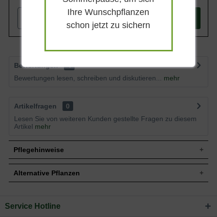
Ihre Wunschpflanzen
-
+
In den
Warenkorb
schon jetzt zu sichern
Bewertungen
4
Bewertungen lesen, schreiben und diskutieren...
mehr
Artikelfragen
0
Lesen Sie von weiteren Kunden gestellte Fragen zu diesem
Artikel
mehr
Pflegehinweise
Alternative Pflanzen
Pflanz- und Pflegetipps Sedum spectabile
'Iceberg' / Weiße Fetthenne
Service Hotline
Sie suchen eine Alternative?
Mit ein paar kleinen Tipps und Tricks kann man