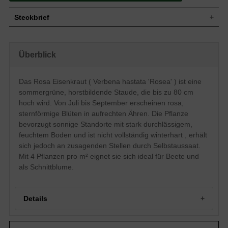
Steckbrief
Staude, aufrecht, horstbildend, bis zu 80
Wuchs
cm hoch
Überblick
Wuchshöhe
bis zu 80 cm
Blatt
Sommergrün, lanzettlich, grün
Das Rosa Eisenkraut ( Verbena hastata 'Rosea' ) ist eine
Frucht
Kapselfrucht
sommergrüne, horstbildende Staude, die bis zu 80 cm
Blüte
Rosa, sternförmig, ährig
hoch wird. Von Juli bis September erscheinen rosa,
Blütezeit
Juli bis September
sternförmige Blüten in aufrechten Ähren. Die Pflanze
Boden
Stark durchlässige, feuchte Untergründe
bevorzugt sonnige Standorte mit stark durchlässigem,
Standort
Sonnig
feuchtem Boden und ist nicht vollständig winterhart , erhält
Pflanzen pro
4
sich jedoch an zusagenden Stellen durch Selbstaussaat.
m²
Mit 4 Pflanzen pro m² eignet sie sich ideal für Beete und
Die Verbena hastata 'Rosa' (Eisenkraut)
ist eine aufrecht wachsende,
als Schnittblume.
horstbildende Staude mit einer
Wuchshöhe von bis zu 80 cm. Im Sommer
trägt dieses Einsenkraut hübsche Ähren,
die mit zahlreichen rosa Blüten in
Details
Sternform gespickt sind und an stabilen
Stängeln weit über dem lanzettlich
geformten, frischgrünen Blattlaub thronen.
Rosa Eisenkraut 'Rosea': Ein sommerlicher Dauerblüher