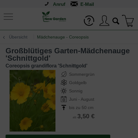
Anruf
Übersicht
Mädchenauge - Coreopsis
Großblütiges Garten-Mädchenauge
'Schnittgold'
Coreopsis grandiflora 'Schnittgold'
Sommergrün
Goldgelb
Sonnig
Juni - August
bis zu 50 cm
3,50 €
ab