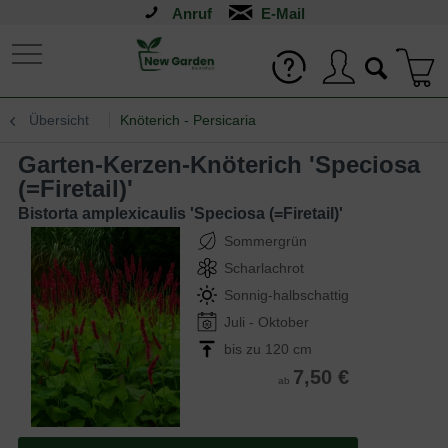
Anruf
Übersicht
Knöterich - Persicaria
Garten-Kerzen-Knöterich 'Speciosa
(=Firetail)'
Bistorta amplexicaulis 'Speciosa (=Firetail)'
Sommergrün
Scharlachrot
Sonnig-halbschattig
Juli - Oktober
bis zu 120 cm
7,50 €
ab