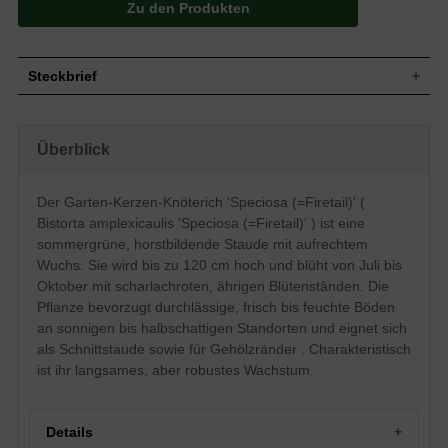
Zu den Produkten
Steckbrief
Aufrecht, horstbildend, langsam
Wuchs
wachsend, 120 cm
Überblick
Wuchshöhe
bis zu 120 cm
Blatt
Sommergrün, lanzettlich, grün
Der Garten-Kerzen-Knöterich 'Speciosa (=Firetail)' (
Blüte
Scharlachrot, unbedeutende Blütenform
Bistorta amplexicaulis 'Speciosa (=Firetail)' ) ist eine
Blütezeit
Juli bis Oktober
sommergrüne, horstbildende Staude mit aufrechtem
Boden
Durchlässig, frisch bis feucht
Wuchs. Sie wird bis zu 120 cm hoch und blüht von Juli bis
Standort
Sonnig bis halbschattig
Oktober mit scharlachroten, ährigen Blütenständen. Die
Pflanzen pro
4
Pflanze bevorzugt durchlässige, frisch bis feuchte Böden
m²
In ihrem eleganten roten Kleid tänzeln die
an sonnigen bis halbschattigen Standorten und eignet sich
sanften Blüten der Bistorta amplexicaulis
als Schnittstaude sowie für Gehölzränder . Charakteristisch
'Speciosa (= Firetail)' (Garten-Kerzen-
ist ihr langsames, aber robustes Wachstum.
Knöterich) von Juli bis Oktober durch den
Garten. Denn die Bistorta amplexicaulis
'Speciosa (= Firetail)' blüht mit ihrem
ährigen Blütenstand scharlachrot und
Details
zaubert ein knallig-buntes Bild mit der