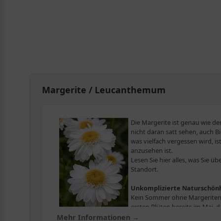
Margerite / Leucanthemum
Die Margerite ist genau wie d
nicht daran satt sehen, auch 
was vielfach vergessen wird, i
anzusehen ist.
Lesen Sie hier alles, was Sie ü
Standort.
Unkomplizierte Naturschön
Kein Sommer ohne Margeriten. 
ersten Blüten bereits im Mai, d
grünen Daumen ist die Kultivierung möglich. Damit die 
Mehr Informationen →