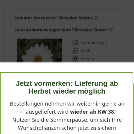
Sommer Margerite 'Victorian Secret ®'
Leucanthemum superbum 'Victorian Secret ®'
Sommergrün
Weiß
Sonnig
Juni - September
60 - 90 cm
Jetzt vormerken: Lieferung ab
Lieferbar
Herbst wieder möglich
Bestellungen nehmen wir weiterhin gerne an
— ausgeliefert wird
wieder ab KW 38
.
*
ab 6,40 € *
Nutzen Sie die Sommerpause, um sich Ihre
Wunschpflanzen schon jetzt zu sichern
Produktdetails