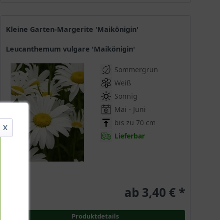
Kleine Garten-Margerite 'Maikönigin'
Leucanthemum vulgare 'Maikönigin'
Sommergrün
Weiß
Sonnig
Mai - Juni
bis zu 70 cm
X
Lieferbar
ab 3,40 € *
Produktdetails