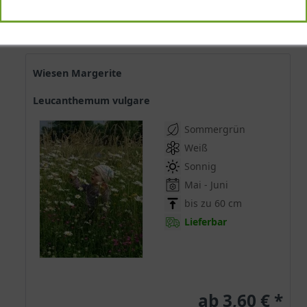
Wiesen Margerite
Leucanthemum vulgare
Sommergrün
Weiß
Sonnig
Mai - Juni
bis zu 60 cm
Lieferbar
ab 3,60 € *