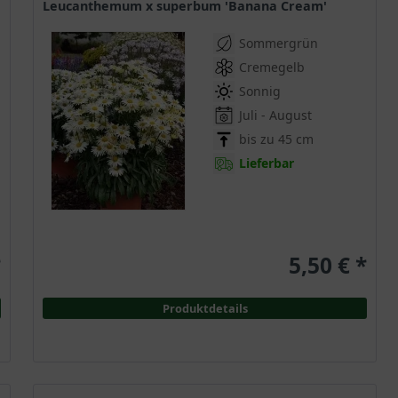
Leucanthemum x superbum 'Banana Cream'
Sommergrün
Cremegelb
Sonnig
Juli - August
bis zu 45 cm
Lieferbar
*
5,50 € *
Produktdetails