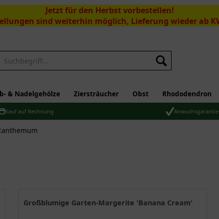
Jetzt für den Herbst vorbestellen!
ellungen sind weiterhin möglich, Lieferung wieder ab K
Suchen
b- & Nadelgehölze
Ziersträucher
Obst
Rhododendron
Kauf auf Rechnung
Anwuchsgarantie
ucanthemum
Großblumige Garten-Margerite 'Banana Cream'