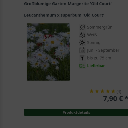
Großblumige Garten-Margerite 'Old Court'
Leucanthemum x superbum 'Old Court'
Sommergrün
Weiß
Sonnig
Juni - September
bis zu 75 cm
Lieferbar
(
4
)
7,90 € 
Produktdetails