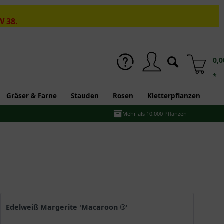
W 38.
0,0
*
Gräser & Farne
Stauden
Rosen
Kletterpflanzen
Mehr als 10.000 Pflanzen
Edelweiß Margerite 'Macaroon ®'