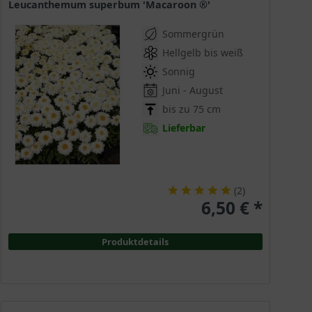
Leucanthemum superbum 'Macaroon ®'
Sommergrün
Hellgelb bis weiß
Sonnig
Juni - August
bis zu 75 cm
Lieferbar
(
2
)
6,50 € *
Produktdetails