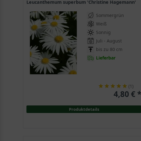
Leucanthemum superbum 'Christine Hagemann'
Sommergrün
Weiß
Sonnig
Juli - August
bis zu 80 cm
Lieferbar
(
1
)
4,80 € 
Produktdetails