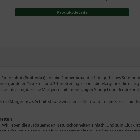
Produktdetails
er Sonnenhut (Rudbeckia) und die Sonnenbraut der Inbegriff eines Sommerb
Bienen, anderen Insekten und Schmetterlinge lieben die Margerite, die eine
st die Tatsache, dass die Margerite mit ihrem langen Stängel und der dekorat
ber die Margerite als Schnittstaude wussten sollten, und freuen Sie sich auf 
heiten
Wir lieben die ausdauernden Naturschönheiten einfach. Und zum Glück ist i
ann erfreuen sie das Auge bis in den Herbst hinein – und zwar ohne dass man 
Margerite sich wohlfühlt, genügt es, sie ab und zu mit etwas Dünger zu ver