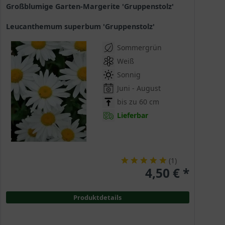
Großblumige Garten-Margerite 'Gruppenstolz'
Leucanthemum superbum 'Gruppenstolz'
Sommergrün
Weiß
Sonnig
Juni - August
bis zu 60 cm
Lieferbar
(
1
)
4,50 € *
Produktdetails