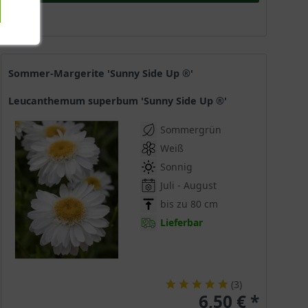
Sommer-Margerite 'Sunny Side Up ®'
Leucanthemum superbum 'Sunny Side Up ®'
Sommergrün
Weiß
Sonnig
Juli - August
bis zu 80 cm
Lieferbar
(
3
)
6,50 € *