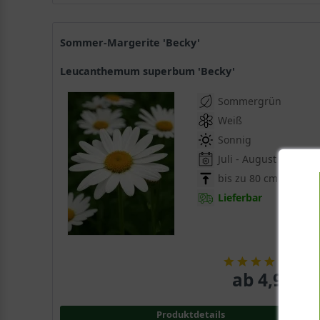
Sommer-Margerite 'Becky'
Leucanthemum superbum 'Becky'
Sommergrün
Weiß
Sonnig
Juli - August
bis zu 80 cm
Lieferbar
(
3
)
ab 4,95 € 
Produktdetails