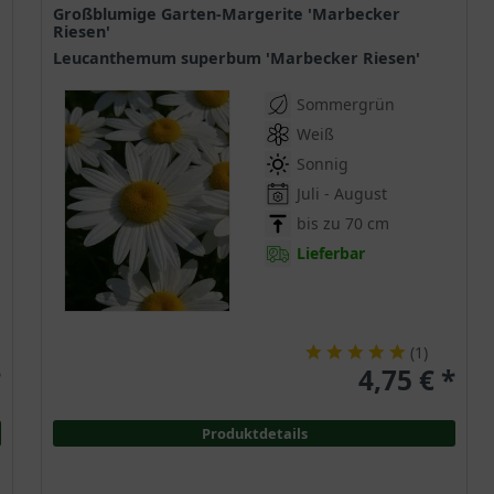
Großblumige Garten-Margerite 'Marbecker
Riesen'
Leucanthemum superbum 'Marbecker Riesen'
Sommergrün
Weiß
Sonnig
Juli - August
bis zu 70 cm
Lieferbar
(
1
)
*
4,75 € *
Produktdetails