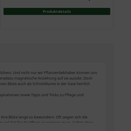
Produktdetails
lühers. Und nicht nur wir Pflanzenliebhaber können uns
 geradezu magnetische Anziehung auf sie ausübt. Doch
iven Blüte auch als Schnittblume in der Vase herrlich
Inspirationen sowie Tipps und Tricks zu Pflege und
hre Blüte lange zu bewundern. Oft zeigen sich die
viel Zeit für die Pflege investieren muss. Selbst ohne
sorgen und gelegentlich zurückzuschneiden. Ratsam ist