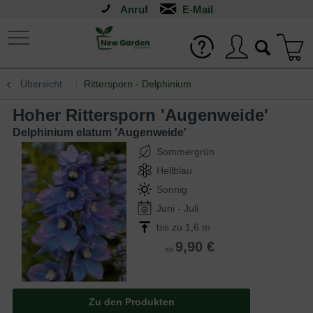
Anruf
Übersicht
Rittersporn - Delphinium
Hoher Rittersporn 'Augenweide'
Delphinium elatum 'Augenweide'
Sommergrün
Hellblau
Sonnig
Juni - Juli
bis zu 1,6 m
9,90 €
ab
Zu den Produkten