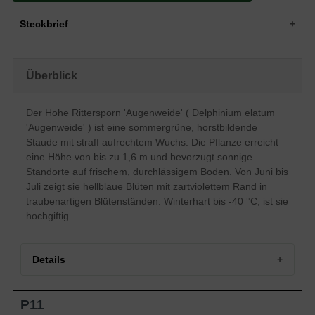
Steckbrief
Wuchs
Straff aufrecht, horstbildend
Wuchshöhe
bis zu 1,6 m
Überblick
Sommergrün, frischgrüne Blattfarbe,
Blatt
handförmig
Der Hohe Rittersporn 'Augenweide' ( Delphinium elatum
Frucht
Balgfrucht
'Augenweide' ) ist eine sommergrüne, horstbildende
Einfache, hellblau mit zartviolettem Rand
Blüte
traubenartige Blütenstände, ründlich
Staude mit straff aufrechtem Wuchs. Die Pflanze erreicht
Blütezeit
Juni - Juli
eine Höhe von bis zu 1,6 m und bevorzugt sonnige
Standorte auf frischem, durchlässigem Boden. Von Juni bis
Wurzeln
-
Juli zeigt sie hellblaue Blüten mit zartviolettem Rand in
Boden
Frisch, normal durchlässig, neutral
traubenartigen Blütenständen. Winterhart bis -40 °C, ist sie
Standort
Sonnig
hochgiftig .
Pflanzen pro
2 bis 3
m²
Die hochwachsende Delphinium elatum
'Augenweide' (Hoher Rittersporn) ist ein
Details
echter Blickfang. Auf sonnigen Beeten
fühlt sich der Hohe Rittersporn sofort zu
Hause und ist winterhart bis zu -40,0 °C.
Portrait des Hohen Rittersporns 'Augenweide'
Ein Rückschnitt nach der ersten
P11
Herkunft und Züchtung
Blütenphase bewirkt zumeist eine