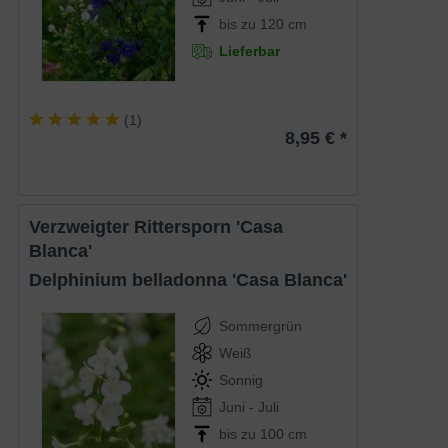
bis zu 120 cm
Lieferbar
(
1
)
8,95 € *
Verzweigter Rittersporn 'Casa
Blanca'
Delphinium belladonna 'Casa Blanca'
Sommergrün
Weiß
Sonnig
Juni - Juli
bis zu 100 cm