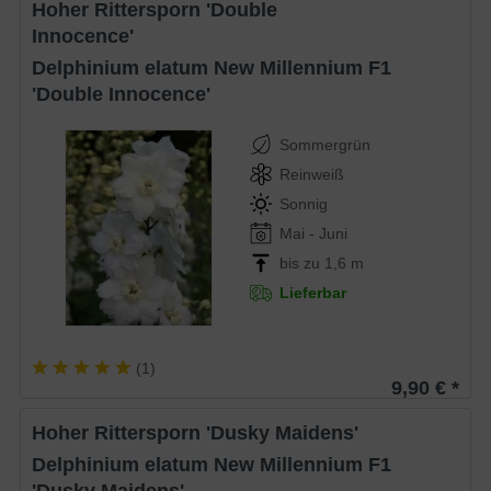
Hoher Rittersporn 'Double
Innocence'
Delphinium elatum New Millennium F1
'Double Innocence'
Sommergrün
Reinweiß
Sonnig
Mai - Juni
bis zu 1,6 m
Lieferbar
(
1
)
9,90 € *
Hoher Rittersporn 'Dusky Maidens'
Delphinium elatum New Millennium F1