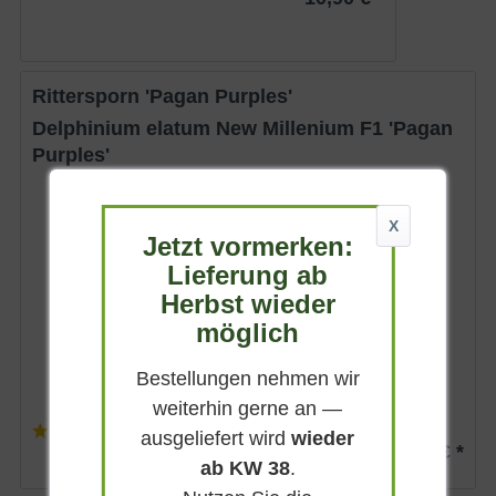
Rittersporn 'Pagan Purples'
Delphinium elatum New Millenium F1 'Pagan
Purples'
Sommergrün
X
Purpurviolett
Jetzt vormerken:
Sonnig
Lieferung ab
Juni - Juli, September
Herbst wieder
120 - 160 cm
möglich
Lieferbar
Bestellungen nehmen wir
weiterhin gerne an —
(
3
)
ausgeliefert wird
wieder
7,50 € *
ab KW 38
.