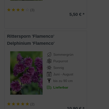
(
3
)
5,50 € *
Rittersporn 'Flamenco'
Delphinium 'Flamenco'
Sommergrün
Purpurrot
Sonnig
Juni - August
bis zu 90 cm
Lieferbar
(
2
)
10,90 € *