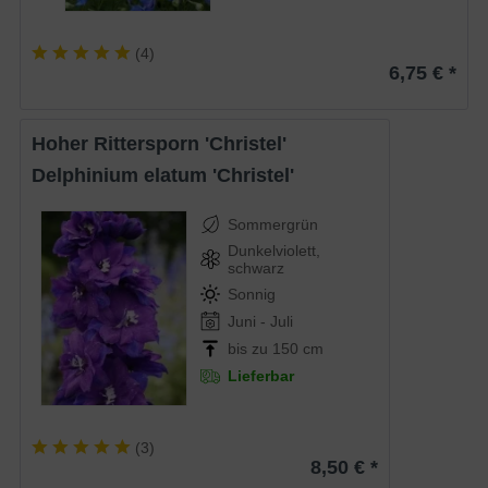
(
4
)
6,75 € *
Hoher Rittersporn 'Christel'
Delphinium elatum 'Christel'
Sommergrün
Dunkelviolett,
schwarz
Sonnig
Juni - Juli
bis zu 150 cm
Lieferbar
(
3
)
8,50 € *