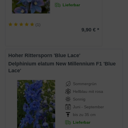
Lieferbar
(
1
)
9,90 € *
Hoher Rittersporn 'Blue Lace'
Delphinium elatum New Millennium F1 'Blue
Lace'
Sommergrün
Hellblau mit rosa
Sonnig
Juni - September
bis zu 35 cm
Lieferbar