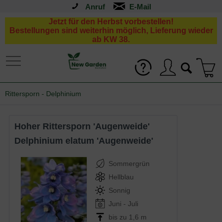
Anruf
Jetzt für den Herbst vorbestellen!
Bestellungen sind weiterhin möglich, Lieferung wieder
ab KW 38.
Rittersporn - Delphinium
Hoher Rittersporn 'Augenweide'
Delphinium elatum 'Augenweide'
Sommergrün
Hellblau
Sonnig
Juni - Juli
bis zu 1,6 m