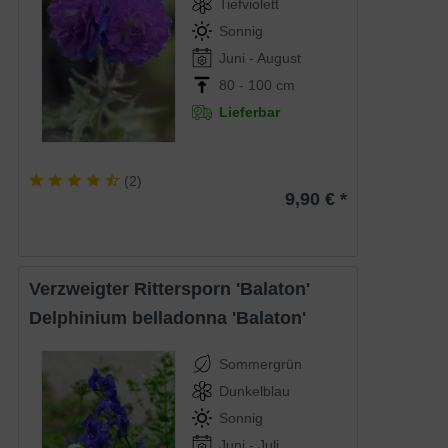
Tiefviolett
Sonnig
Juni - August
80 - 100 cm
Lieferbar
(
2
)
9,90 € *
Verzweigter Rittersporn 'Balaton'
Delphinium belladonna 'Balaton'
Sommergrün
Dunkelblau
Sonnig
Juni - Juli