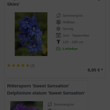
Skies'
Sommergrün
Hellblau
Sonnig
Juni - September
120 - 160 cm
Lieferbar
(
2
)
6,95 € *
Rittersporn 'Sweet Sensation'
Delphinium elatum 'Sweet Sensation'
Sommergrün