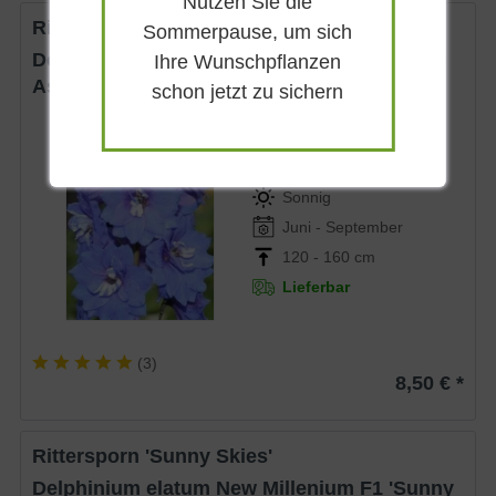
Nutzen Sie die
Rittersporn 'Royal Aspirations'
Sommerpause, um sich
Delphinium elatum New Millenium F1 'Royal
Ihre Wunschpflanzen
Aspirations'
schon jetzt zu sichern
Sommergrün
Tiefblau
Sonnig
Juni - September
120 - 160 cm
Lieferbar
(
3
)
8,50 € *
Rittersporn 'Sunny Skies'
Delphinium elatum New Millenium F1 'Sunny