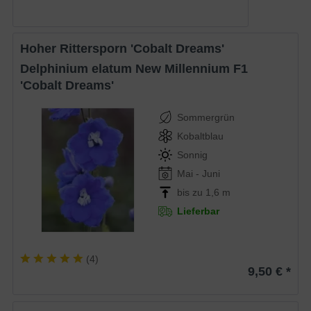
Hoher Rittersporn 'Cobalt Dreams'
Delphinium elatum New Millennium F1
'Cobalt Dreams'
Sommergrün
Kobaltblau
Sonnig
Mai - Juni
bis zu 1,6 m
Lieferbar
(
4
)
9,50 € *