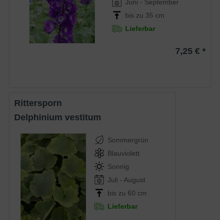
Juni - September
bis zu 35 cm
Lieferbar
7,25 € *
Rittersporn
Delphinium vestitum
Sommergrün
Blauviolett
Sonnig
Juli - August
bis zu 60 cm
Lieferbar