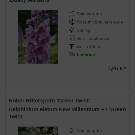
'Dusky Maidens'
Sommergrün
Rosa mit braunem Auge
Sonnig
Juni - September
bis zu 1,6 m
Lieferbar
7,25 € *
Hoher Rittersporn 'Green Twist'
Delphinium elatum New Millennium F1 'Green
Twist'
Sommergrün