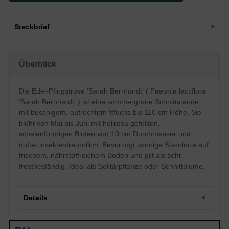
Steckbrief
Schnittstaude, buschig, aufrecht, horstig,
Wuchs
bis 110 cm hoch
Überblick
Wuchshöhe
bis zu 110 cm
Sommergrün, mehrteilig, ganzrandig,
Blatt
oval, derb, glänzend, dunkelgrün
Die Edel-Pfingstrose 'Sarah Bernhardt' ( Paeonia lactiflora
Frucht
Steril, ohne Frucht- oder Samenbildung
'Sarah Bernhardt' ) ist eine sommergrüne Schnittstaude
Hellrosa, schalenförmig, gefüllt, einfach,
mit buschigem, aufrechtem Wuchs bis 110 cm Höhe. Sie
Blüte
10 cm groß, zierend, reichblühend
blüht von Mai bis Juni mit hellrosa gefüllten,
Blütezeit
Mai bis Juni
schalenförmigen Blüten von 10 cm Durchmesser und
Wurzeln
Rhizome, Ausläufer
duftet insektenfreundlich. Bevorzugt sonnige Standorte auf
Frischer, feuchter, durchlässiger und
frischem, nährstoffreichem Boden und gilt als sehr
Boden
nährstoffreicher Untergrund
frostbeständig. Ideal als Solitärpflanze oder Schnittblume.
Standort
Sonnig
Pflanzen pro
1
m²
Details
Die Paeonia lactiflora 'Sarah Bernhardt'
(Edelpfingstrose) ist eine langstielige
Gartenschönheit in einem hübschen hell-
Portrait einer Gartenschönheit: Die Edel-Pfingstrose 'Sarah
rosa. Die gefüllten Blüten sind eine wahre