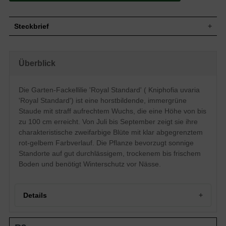
Steckbrief
Staude, straff aufrecht, überhängend,
Wuchs
horstbildend, bis zu 100 cm hoch
Überblick
Wuchshöhe
bis zu 100 cm
Blatt
Immergrün, grasartig, grün
Die Garten-Fackellilie 'Royal Standard' ( Kniphofia uvaria
Blüte
Rot bis gelb, ährig, röhrenförmig
'Royal Standard') ist eine horstbildende, immergrüne
Blütezeit
Juli bis September
Staude mit straff aufrechtem Wuchs, die eine Höhe von bis
Gut durchlässige, trockene bis frische,
Boden
humose Untergründe
zu 100 cm erreicht. Von Juli bis September zeigt sie ihre
charakteristische zweifarbige Blüte mit klar abgegrenztem
Standort
Sonnig
rot-gelbem Farbverlauf. Die Pflanze bevorzugt sonnige
Pflanzen pro
5
m²
Standorte auf gut durchlässigem, trockenem bis frischem
Die Knautia uvaria 'Royal Standard'
Boden und benötigt Winterschutz vor Nässe.
(Garten-Fackellilie) ist durch ihre
zweifarbige Blüte ein besonderer
Hingucker. Die Farbverläufe sind dabei
klar voneinander abgegrenzt: Während
Details
der eine Bereich in leuchtendem gelb
überzeugt, ist der andere Bereich in ein
Eigenschaften
kräftiges orangerot getaucht. Besonders
Die Garten-Fackellilie 'Royal Standard': Ein königlicher
im Beet liefert die Garten-Fackellilie tolle