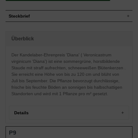
Steckbrief
Staude, straff aufrecht, horstbildend, bis
Wuchs
zu 120 cm hoch
Überblick
Wuchshöhe
bis zu 120 cm
Blatt
Sommergrün, lanzettlich, grün
Der Kandelaber-Ehrenpreis 'Diana' ( Veronicastrum
Frucht
Kapseln
virginicum 'Diana') ist eine sommergrüne, horstbildende
Blüte
Schneeeweiß, rachenförmig, traubenartig
Staude mit straff aufrechten, schneeweißen Blütenkerzen .
Blütezeit
Juli bis September
Sie erreicht eine Höhe von bis zu 120 cm und blüht von
Durchlässige, frische bis feuchte
Boden
Juli bis September. Die Pflanze bevorzugt durchlässige,
Untergründe
frische bis feuchte Böden an sonnigen bis halbschattigen
Standort
Sonnig bis halbschattig
Standorten und wird mit 1 Pflanze pro m² gesetzt.
Pflanzen pro
1
m²
Der Veronicastrum virginicum 'Diana'
(Kandelaber-Ehrenpreis) weiß mit ihren
Details
edlen und klassischen Blütenkerzen zu
begeistern. Die straff aufrecht
wachsenden Blütenkerzen ragen bis zu
Portrait des Kandelaber-Ehrenpreises 'Diana'
120 cm in die Höhe und sind mit einer
P9
Herkunft und Synonyme von Veronicastrum virginicum
Vielzahl aus kleinen weißen,
'Diana'