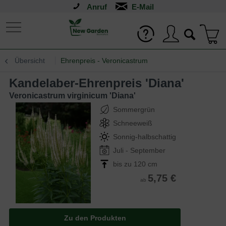
Anruf
Übersicht
Ehrenpreis - Veronicastrum
Kandelaber-Ehrenpreis 'Diana'
Veronicastrum virginicum 'Diana'
Sommergrün
Schneeweiß
Sonnig-halbschattig
Juli - September
bis zu 120 cm
5,75 €
ab
Zu den Produkten