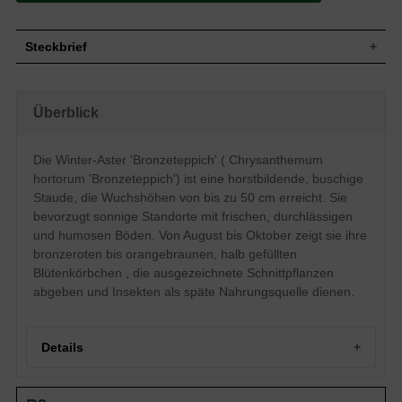
Steckbrief
Staude, aufrecht, horstbildend, buschig,
Wuchs
50 cm hoch
Überblick
Wuchshöhe
bis zu 50 cm
Sommergrün, eiförmig, gekerbter Rand,
Blatt
rau, graugrün
Die Winter-Aster 'Bronzeteppich' ( Chrysanthemum
Frucht
Steril, keine Frucht- und Samenbildung
hortorum 'Bronzeteppich') ist eine horstbildende, buschige
Bronzerot bis orangebraun,
Staude, die Wuchshöhen von bis zu 50 cm erreicht. Sie
Blüte
körbchenartig, halb gefüllt, reichblühend
bevorzugt sonnige Standorte mit frischen, durchlässigen
Blütezeit
August bis Oktober
und humosen Böden. Von August bis Oktober zeigt sie ihre
Wurzeln
Rhizombildend
bronzeroten bis orangebraunen, halb gefüllten
Frische, durchlässige und humose
Blütenkörbchen , die ausgezeichnete Schnittpflanzen
Boden
Untergründe
abgeben und Insekten als späte Nahrungsquelle dienen.
Standort
Sonnig
Pflanzen pro
6
m²
Details
Die Chrysanthemum hortorum
'Bronzeteppich' (Winteraster
'Bronzeteppich') ist eigentlich eine
Winter-Aster 'Bronzeteppich': Ein leuchtendes Herbstjuwel
Herbstaster, da sie ihre Blüte von August