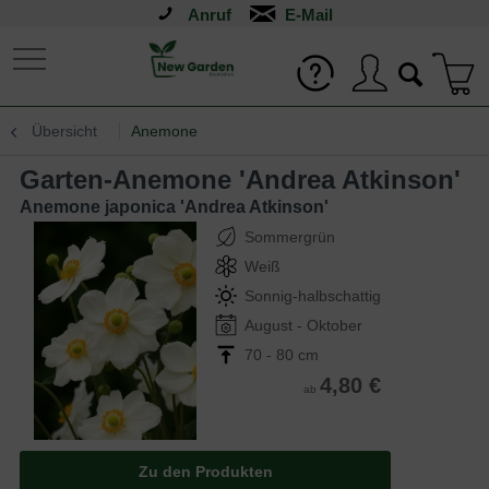
Anruf
Übersicht
Anemone
Garten-Anemone 'Andrea Atkinson'
Anemone japonica 'Andrea Atkinson'
Sommergrün
Weiß
Sonnig-halbschattig
August - Oktober
70 - 80 cm
4,80 €
ab
Zu den Produkten