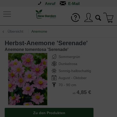
Anruf
Übersicht
Anemone
Herbst-Anemone 'Serenade'
Anemone tomentosa 'Serenade'
Sommergrün
Dunkelrosa
Sonnig-halbschattig
August - Oktober
70 - 90 cm
4,85 €
ab
Zu den Produkten