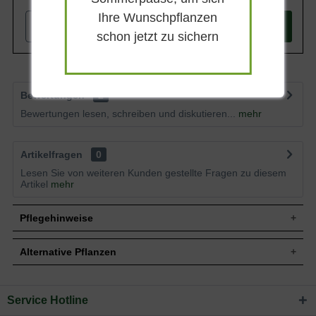
Ihre Wunschpflanzen
-
+
In den
Warenkorb
schon jetzt zu sichern
Bewertungen
2
Bewertungen lesen, schreiben und diskutieren...
mehr
Artikelfragen
0
Lesen Sie von weiteren Kunden gestellte Fragen zu diesem
Artikel
mehr
Pflegehinweise
Alternative Pflanzen
Pflanz- und Pflegetipps Anemone tomentosa
'Serenade' / Herbst-Anemone 'Serenade'
Service Hotline
Sie suchen eine Alternative?
Mit ein paar kleinen Tipps und Tricks kann man