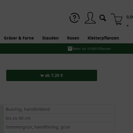
0,0
*
Gräser & Farne
Stauden
Rosen
Kletterpflanzen
Mehr als 10.000 Pflanzen
ab 7,20 €
Buschig, horstbildend
bis zu 60 cm
Sommergrün, handförmig, grün