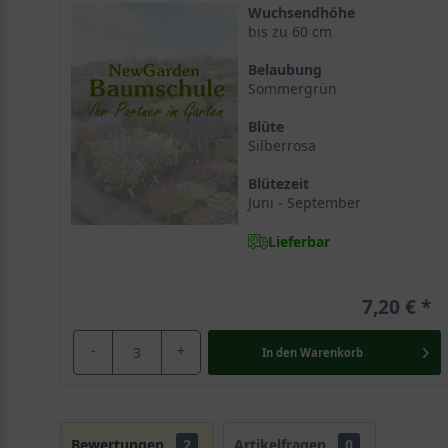
Wuchsendhöhe
bis zu 60 cm
Belaubung
Sommergrün
Blüte
Silberrosa
Blütezeit
Juni - September
Lieferbar
7,20 €
-
+
In den
Warenkorb
Bewertungen
2
Artikelfragen
0