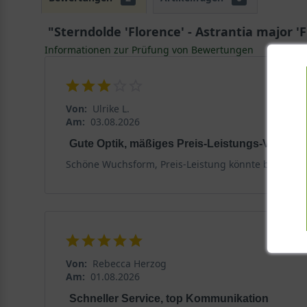
"Sterndolde 'Florence' - Astrantia major '
Informationen zur Prüfung von Bewertungen
Von:
Ulrike L.
Am:
03.08.2026
Gute Optik, mäßiges Preis-Leistungs-Verhältn
Schöne Wuchsform, Preis-Leistung könnte besser se
Von:
Rebecca Herzog
Am:
01.08.2026
Schneller Service, top Kommunikation