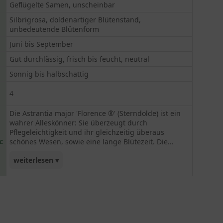
Geflügelte Samen, unscheinbar
Silbrigrosa, doldenartiger Blütenstand,
unbedeutende Blütenform
Juni bis September
Gut durchlässig, frisch bis feucht, neutral
Sonnig bis halbschattig
4
Die Astrantia major 'Florence ®' (Sterndolde) ist ein
wahrer Alleskönner: Sie überzeugt durch
Pflegeleichtigkeit und ihr gleichzeitig überaus
:
schönes Wesen, sowie eine lange Blütezeit. Die...
weiterlesen ▾
Sterndolde 'Florence ®' zeigt von Juni bis
September ihre außergewöhnlichen zierlichen
Blüten, die silbrig rosa im Licht schimmern und
eine tolle Kombination zum tiefgrünen,
handförmigen Laub ergeben. Eine dekorative