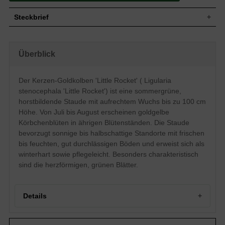
Steckbrief
Staude, aufrecht, horstbildend, 100 cm
Wuchs
hoch
Überblick
Wuchshöhe
bis zu 100 cm
Blatt
Sommergrün, herzförmig, grün
Der Kerzen-Goldkolben 'Little Rocket' ( Ligularia
Frucht
Achänen
stenocephala 'Little Rocket') ist eine sommergrüne,
Goldgelb, einfach, in ährigen
Blüte
Blütenständen, körbchenartige Blütenform
horstbildende Staude mit aufrechtem Wuchs bis zu 100 cm
Blütezeit
Juli bis August
Höhe. Von Juli bis August erscheinen goldgelbe
Körbchenblüten in ährigen Blütenständen. Die Staude
Wurzeln
Faserig
bevorzugt sonnige bis halbschattige Standorte mit frischen
Frische bis feuchte, gut durchlässige und
Boden
neutrale Untergründe
bis feuchten, gut durchlässigen Böden und erweist sich als
winterhart sowie pflegeleicht. Besonders charakteristisch
Standort
Sonnig bis halbschattig
Pflanzen pro
sind die herzförmigen, grünen Blätter.
3
m²
Der Ligularia stenocephala 'Little Rocket'
(Kerzen-Goldkolben 'Little Rocket') setzt
Details
durch hübsche, goldgelbe
Körbchenblüten, die in Ähren angeordnet
sind, dekorative Farbakzente in die
Kerzen-Goldkolben 'Little Rocket': Ein Portrait der
heimische Gartenlandschaft. Der Kerzen-