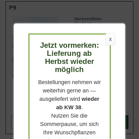
Portrait: Großes Perlkörbchen 'Neuschnee' – die
heimischen Garten. Das Große
P9
schneeweiße Staude für langlebige Akzente
Perlkörbchen 'Neuschnee' erweist sich
Herkunft und Wuchs des Anaphalis margaritacea
insgesamt als anspruchslos, pflegeleicht
'Neuschnee'
und zuverlässig winterhart. Sie können
Wuchsendhöhe
Charakter und Eigenschaften der Sorte 'Neuschnee'
40 - 50 cm
auf einem Quadratmeter 11 bis 15
Eigenschaften
Standort und Boden
Pflanzen setzen. Um ein tolles Gesamtbild
Belaubung
Der ideale Standort für das Große Perlkörbchen
zu erhalten, empfehlen wir die Pflanzung
Sommergrün
Bodenansprüche von Anaphalis margaritacea 'Neuschnee'
in kleinen Tuffs mit maximal 10
X
Blüte und Blattwerk des Großen Perlkörbchens
Jetzt vormerken:
Exemplaren. Diese Sorte wirkt in Fels-
Blüte
'Neuschnee'
Steppen und auf Freiflächen besonders
Weiß
Lieferung ab
Die schneeweißen Scheinblüten
ansprechend. Außerdem eignet sich das
Laub und Wuchsform von 'Neuschnee'
Blütezeit
Große Perlkörbchen 'Neuschnee'
Herbst wieder
Verwendung im Garten
Juli - August
wunderbar für den Schnitt und schmückt
Im Staudenbeet und auf Freiflächen
möglich
somit Gestecke und Blumensträuße.
Als Schnittpflanze für Sträuße und Gestecke
Lieferbar
Für Steingarten und Kübel
Bestellungen nehmen wir
Pflanzpartner für Anaphalis margaritacea 'Neuschnee'
Kombinationen für Kontrast und Harmonie
weiterhin gerne an —
Begleiter für das Große Perlkörbchen
Pflege und Überwinterung
ausgeliefert wird
wieder
Gießen und Düngen
ab KW 38
.
Schnitt und Vermehrung von 'Neuschnee'
3,50 €
Winterhärte und Überwinterung
Nutzen Sie die
Wissenswertes über das Große Perlkörbchen 'Neuschnee'
-
+
Namen und Besonderheiten
In den
Warenkorb
Sommerpause, um sich
Das Große Perlkörbchen 'Neuschnee', botanisch Anaphalis
Ihre Wunschpflanzen
margaritacea 'Neuschnee', ist eine bezaubernde Staude,