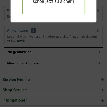
schon jetzt zu sichern
die mit ihrem reinweißen Blütenflor von Juli bis August
jeden Garten bereichert. Diese horstbildende und buschig
Bewertungen
2
wachsende Pflanze erreicht eine Höhe von 40 bis 50
Bewertungen lesen, schreiben und diskutieren...
mehr
Zentimetern und besticht durch ihre anspruchslose und
pflegeleichte Art. Ihre silbriggrünen, lanzettlichen Blätter
Artikelfragen
0
und die unverwechselbaren weißen Scheinblüten machen
Lesen Sie von weiteren Kunden gestellte Fragen zu diesem
sie zu einer vielseitigen Bereicherung für sonnige
Artikel
mehr
Standorte.
Pflegehinweise
Portrait: Großes Perlkörbchen 'Neuschnee' – die
schneeweiße Staude für langlebige Akzente
Alternative Pflanzen
Pflanz- und Pflegetipps Anaphalis margaritacea
Das Große Perlkörbchen 'Neuschnee' gehört zu den
'Neuschnee' / Großes Perlkörbchen 'Neuschnee'
Stauden, die durch ihre zurückhaltende Eleganz und ihre
Service Hotline
Sie suchen eine Alternative?
robuste Natur überzeugen. Als Cultivar, also eine gezielt
Mit ein paar kleinen Tipps und Tricks kann man
gezüchtete Sorte, vereint es die besten Eigenschaften
In folgenden Kategorien finden Sie schöne Alternativen
Gartenpflanzen einen optimalen Start am neuen Standort
Shop Service
seiner Art in einer besonders attraktiven Form. Es bildet
zum hier gezeigten Artikel Anaphalis margaritacea
geben. Auf der einen Seite verweisen wir an diesem Punkt
dichte Horste, die sich über Rhizome ausbreiten und so mit
'Neuschnee' / Großes Perlkörbchen 'Neuschnee':
Informationen
auf die
Pflege- und Pflanztipps
, wo Sie zahlreiche
der Zeit ansehnliche Bestände bilden können. Seine
Informationen zu Pflanzzeitpunkt, Pflege, Bewässerung etc.