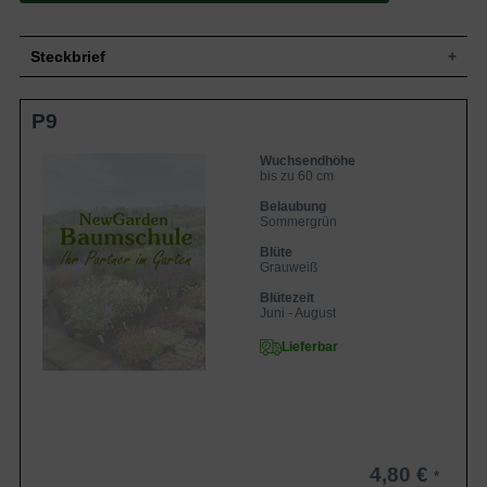
Steckbrief
Wuchs
Buschig/horstbildend
P9
Wuchshöhe
bis zu 60 cm
Sommergrün, grüne Blattfarbe,
Blatt
Wuchsendhöhe
handförmig
bis zu 60 cm
Frucht
-
Belaubung
Scheinblüten, Hochblätter, grauweiße
Sommergrün
Blüte
doldenartige Blütenstände, unbedeutend
Blüte
Blütezeit
Juni - August
Grauweiß
Wurzeln
-
Blütezeit
Boden
Frisch bis Feucht, gut durchlässig, neutral
Juni - August
Standort
Halbschattig
Lieferbar
Pflanzen pro
4 bis 6
m²
Die Astrantia major (Sterndolde) gehört
zur Familie der Doldengewächse. Mit
ihren grauweißen Blüten bereichert die
Sterndolde auf frischem bis feuchtem
Untergrund, den heimischen Garten. In
4,80 €
halbschattiger Lage bevorzugt die