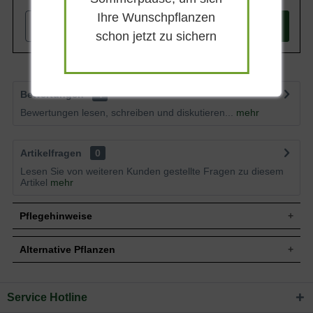
Ihre Wunschpflanzen
-
+
In den
Warenkorb
schon jetzt zu sichern
Bewertungen
4
Bewertungen lesen, schreiben und diskutieren...
mehr
Artikelfragen
0
Lesen Sie von weiteren Kunden gestellte Fragen zu diesem
Artikel
mehr
Pflegehinweise
Alternative Pflanzen
Pflanz- und Pflegetipps Astrantia major /
Sterndolde
Service Hotline
Sie suchen eine Alternative?
Mit ein paar kleinen Tipps und Tricks kann man