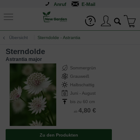
Anruf
Übersicht
Sterndolde - Astrantia
Sterndolde
Astrantia major
Sommergrün
Grauweiß
Halbschattig
Juni - August
bis zu 60 cm
4,80 €
ab
Zu den Produkten