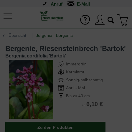
Anruf
Übersicht
Bergenie - Bergenia
Bergenie, Riesensteinbrech 'Bartok'
Bergenia cordifolia 'Bartok'
Immergrün
Karminrot
Sonnig-halbschattig
April - Mai
Bis zu 40 cm
6,10 €
ab
Zu den Produkten