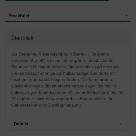
Steckbrief
Flächig bis niederliegend/bodendeckend,
Wuchs
horstbildend
Überblick
Wuchshöhe
Bis zu 40 cm
Immergrün, grüne (bronzerote
Blatt
Winterfärbung) Blattfarbe, eiförmig
Die Bergenie, Riesensteinbrech 'Bartok' ( Bergenia
Frucht
-
cordifolia 'Bartok') ist eine immergrüne, horstbildende
Einfache, karminrote doldenartige
Staude mit flächigem Wuchs. Sie wird bis zu 40 cm hoch
Blüte
Blütenstände, glockenförmig, auch
und bevorzugt sonnige bis halbschattige Standorte mit
ausgebreitet
frischem, gut durchlässigem Boden. Die karminroten,
Blütezeit
April - Mai
glockenförmigen Blüten erscheinen von April bis Mai in
Wurzeln
-
doldenartigen Blütenständen. Mit einer Winterhärte bis -40
Boden
Frisch, gut durchlässig, neutral
°C eignet sie sich hervorragend als Bodendecker, für
Standort
Sonnig-halbschattig
Gehölzränder und Grabbepflanzung.
Pflanzen pro
6 bis 9
m²
Die Bergenia cordifolia 'Bartok' (Bergenie,
Details
Riesensteinbrech) bereichert den
heimischen Garten mit toller Blatt- und
Blütenschmuckwirkung. An sonnigen bis