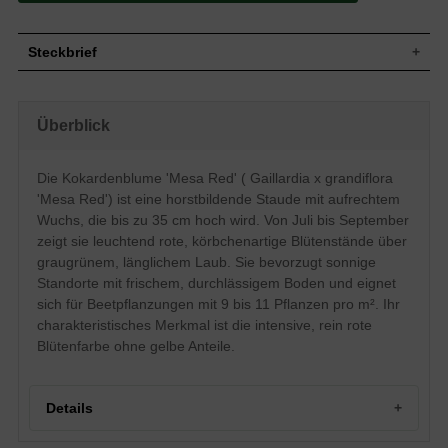
Steckbrief
Staude, aufrecht, rundständiger Blattschopf,
Wuchs
horstbildend, bis zu 35 cm hoch
Überblick
Wuchshöhe
bis zu 35 cm
Blatt
Sommergrün, graugrüne Blattfarbe, länglich
Die Kokardenblume 'Mesa Red' ( Gaillardia x grandiflora
Einfache, leuchtend rote Blütenstände,
Blüte
kugelartig, körbchenartig
'Mesa Red') ist eine horstbildende Staude mit aufrechtem
Blütezeit
Juli - September
Wuchs, die bis zu 35 cm hoch wird. Von Juli bis September
Wurzeln
Horstbildend
zeigt sie leuchtend rote, körbchenartige Blütenstände über
graugrünem, länglichem Laub. Sie bevorzugt sonnige
Boden
Frisch, normal durchlässig, neutral
Standorte mit frischem, durchlässigem Boden und eignet
Standort
Sonnig
sich für Beetpflanzungen mit 9 bis 11 Pflanzen pro m². Ihr
Pflanzen
9 bis 11
pro m²
charakteristisches Merkmal ist die intensive, rein rote
Blütenfarbe ohne gelbe Anteile.
Details