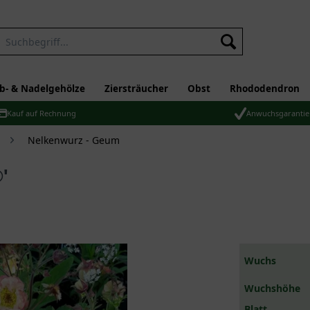
b- & Nadelgehölze
Ziersträucher
Obst
Rhododendron
Kauf auf Rechnung
Anwuchsgarantie
Nelkenwurz - Geum
'
Wuchs
Wuchshöhe
Blatt