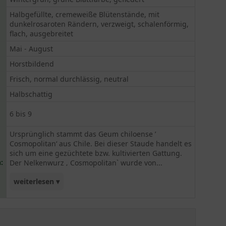
Halbgefüllte, cremeweiße Blütenstände, mit
dunkelrosaroten Rändern, verzweigt, schalenförmig,
flach, ausgebreitet
Mai - August
Horstbildend
Frisch, normal durchlässig, neutral
Halbschattig
6 bis 9
Ursprünglich stammt das Geum chiloense ’
Cosmopolitan‘ aus Chile. Bei dieser Staude handelt es
sich um eine gezüchtete bzw. kultivierten Gattung.
:
Der Nelkenwurz ‚ Cosmopolitan` wurde von...
weiterlesen ▾
Instrinsic Perennial gezüchtet. Diese Seltenheit
gehört zu der sogenannten „ Cocktail Kollektion“.
Der horstbildende, rosettenartige Wuchs erreicht