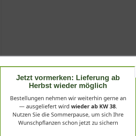
Jetzt vormerken: Lieferung ab
Herbst wieder möglich
loense 'Cosmopolitan ®'"
Bestellungen nehmen wir weiterhin gerne an
— ausgeliefert wird
wieder ab KW 38
.
politan') ist eine besondere Staude, die mit ihren cremeweißen 
Nutzen Sie die Sommerpause, um sich Ihre
ollektion besticht durch ihren kompakten, horstbildenden Wuchs und
Wunschpflanzen schon jetzt zu sichern
orragend für Beete und Rabatten.