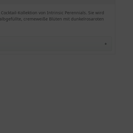
bei optimalen Bedingungen eine Endhöhe von ca.
40 cm. Der Blütenstand entwickelt in den Monaten
cktail-Kollektion von Intrinsic Perennials. Sie wird
von Mai bis August eine cremeweiße Färbung. Die
halbgefüllte, cremeweiße Blüten mit dunkelrosaroten
Blüte selbst ist mit dunkelrosaroten Rändern
panaschiert. Das Blattwerk ist immergrün und
gefiedert angeordnet. Der Nelkenwurz ‚
Cosmopolitan‘ bevorzugt einen halbschattigen
Standort auf neutralen Boden. Diese Pflanze
erweist sich als absoluter Magnet für Bienen und
Insekten – ein wirklicher Mehrwert für jeden
Garten. Um einen perfekten optischen Auftritt zu
realisieren, empfehlen wir unseren Kunden pro
Quadratmeter 6 bis 9 Exemplare des Geum
chiloense ‚ Cosmopolitan ®‘ zu setzen.