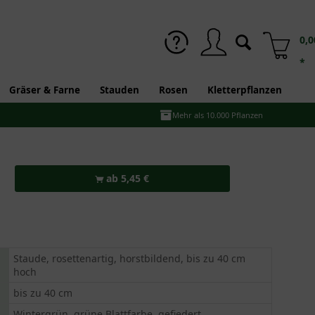
0,0
*
Gräser & Farne
Stauden
Rosen
Kletterpflanzen
Mehr als 10.000 Pflanzen
ab 5,45 €
Staude, rosettenartig, horstbildend, bis zu 40 cm
hoch
bis zu 40 cm
Wintergrün, grüne Blattfarbe, gefiedert