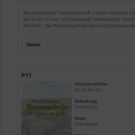
Die Nelkenwurz 'Cosmopolitan ®' ( Geum chiloense 'Cosm
bis zu 40 cm hoch und bevorzugt halbschattige Stando
Rändern . Die Pflanzung erfolgt mit 6 bis 9 Exemplaren
Details
Portrait des Nelkenwurz 'Cosmopolitan'
Herkunft und Züchtung
P11
Wuchs und Eigenschaften
Standort und Boden
Wuchsendhöhe
Lichtbedarf des Nelkenwurz 'Cosmopolitan'
bis zu 40 cm
Bodenansprüche
Belaubung
<
Immergrün
Blüte und Blattwerk des Geum chiloense 'Cosmopoli
Blüte
Blütenform und Farbe der Sorte
Cremeweiß
Blattwerk und wintergrün
Verwendung im Garten