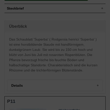
Steckbrief
Staude, aufrecht, horstbildend, kurze
Wuchs
Rhizome bildend, bis zu 150 cm hoch
Überblick
Wuchshöhe
bis zu 150 cm
Sommergrün, dunkelgrüne Blattfarbe,
Blatt
handförmig
Das Schaublatt 'Superba' ( Rodgersia henrici 'Superba' )
Einfache, rosarote Blütenstände, rispenartig,
ist eine horstbildende Staude mit handförmigem,
Blüte
trichterförmig, kelchförmig
dunkelgrünem Laub. Sie wird bis zu 150 cm hoch und
Blütezeit
Juni - Juli
blüht von Juni bis Juli mit rosaroten Rispenblüten. Die
Wurzeln
Rhizome
Pflanze bevorzugt frische bis feuchte Böden und
Boden
Frisch bis feucht, normal durchlässig, neutral
halbschattige Standorte. Charakteristisch sind die kurzen
Standort
Halbschattig
Rhizome und die trichterförmigen Blütenstände.
Pflanzen
4 bis 6
pro m²
Details
Rodgersia henrici 'Superba': Ein majestätisches Schaublatt
P11
Herkunft und Wuchsform
Wuchshöhe und Blütezeit
Standort und Boden