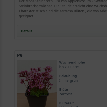
Der Moos-Steinbrech 'Pixi Pan Appleblossum' ( Saxifra
Steinbrechgewächse. Die Staude erreicht eine Wuchsh
Charakteristisch sind die zartrosa Blüten , die von M
geeignet.
Details
Portrait des Moos-Steinbrechs 'Pixi Pan Appleblossu
Botanische Einordnung und Herkunft des Saxifraga 
P9
Wuchs und Erscheinungsbild des Moos-Steinbrechs
Standort und Boden
Wuchsendhöhe
Optimale Standortbedingungen für Saxifraga arendsi
bis zu 10 cm
Bodenansprüche und Vorbereitung
Belaubung
Blüte und Blattwerk des Saxifraga arendsii 'Pixi Pa
Immergrün
Die zartrosa Blüten im Frühjahr
Blüte
Immergrüne Blattrosetten als ganzjähriger Schmuc
Zartrosa
Verwendung im Garten
Steinbeete und Trockenmauern
Blütezeit