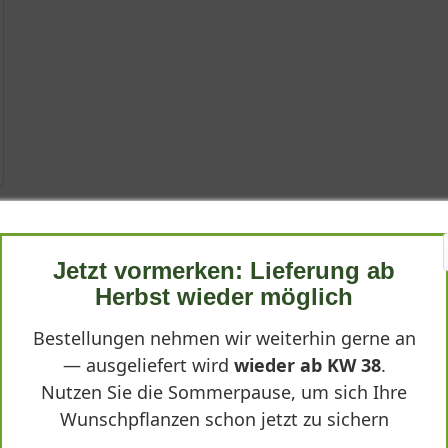
blossum'
r
Appleblossum'
Jetzt vormerken: Lieferung ab
- Saxifraga arendsii 'Pixi Pan Appleblossum'"
Herbst wieder möglich
lossum'
Bestellungen nehmen wir weiterhin gerne an
h: Saxifraga arendsii 'Pixi Pan Appleblossum') ist eine bezaubernd
— ausgeliefert wird
wieder ab KW 38
.
ese Sorte gehört zu den Arendsii-Hybriden, die aus Kreuzungen ve
Nutzen Sie die Sommerpause, um sich Ihre
komplizierte Pflege. Der deutsche Name „Moos-Steinbrech“ bezieht
Wunschpflanzen schon jetzt zu sichern
ntimetern bleibt sie angenehm niedrig und eignet sich hervorrage