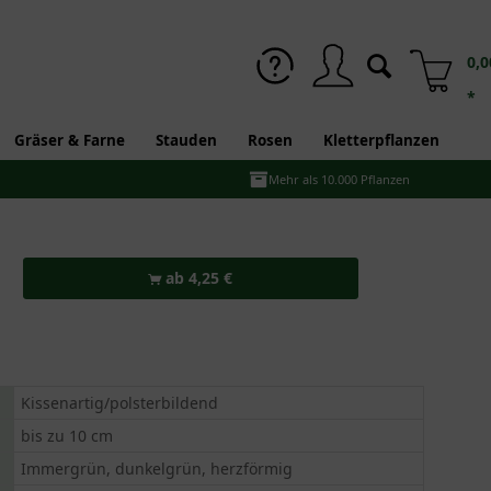
0,0
*
Gräser & Farne
Stauden
Rosen
Kletterpflanzen
Mehr als 10.000 Pflanzen
ab 4,25 €
Kissenartig/polsterbildend
bis zu 10 cm
Immergrün, dunkelgrün, herzförmig