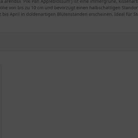
ga arendsii 'Pixi Pan Appleblossum') ist eine immergrüne, kissena
öhe von bis zu 10 cm und bevorzugt einen halbschattigen Standor
ärz bis April in doldenartigen Blütenständen erscheinen. Ideal fü
m'
arendsii
i 'Pixi Pan Appleblossum'
n Appleblossum'
k