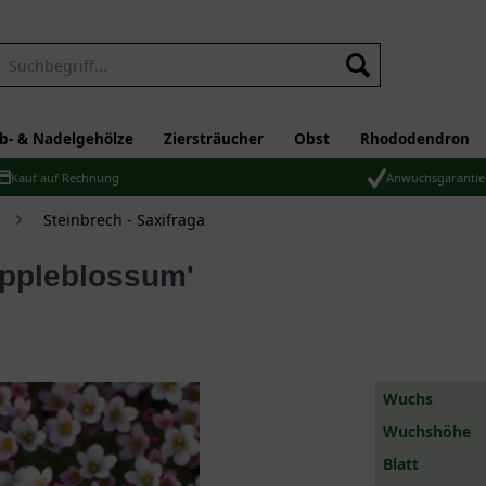
b- & Nadelgehölze
Ziersträucher
Obst
Rhododendron
Kauf auf Rechnung
Anwuchsgarantie
Steinbrech - Saxifraga
Appleblossum'
Wuchs
Wuchshöhe
Blatt