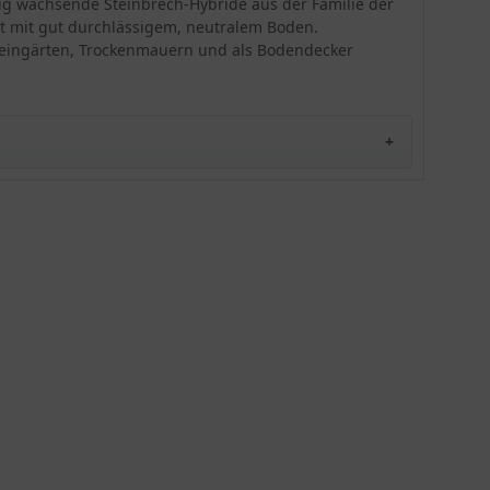
rtig wachsende Steinbrech-Hybride aus der Familie der
aufwerten. Saxifraga arendsii " Pixi Pan
Appleblossum" will an einem halbschattigen
t mit gut durchlässigem, neutralem Boden.
Standort im Garten kultiviert werden. Der Boden
r Steingärten, Trockenmauern und als Bodendecker
sollte gut durchlässig sein, damit der Moos-
Steinbrech gut gedeiht.