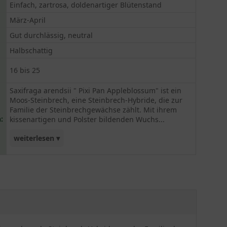
Einfach, zartrosa, doldenartiger Blütenstand
März-April
Gut durchlässig, neutral
Halbschattig
16 bis 25
Saxifraga arendsii " Pixi Pan Appleblossum" ist ein
Moos-Steinbrech, eine Steinbrech-Hybride, die zur
Familie der Steinbrechgewächse zählt. Mit ihrem
:
kissenartigen und Polster bildenden Wuchs...
weiterlesen ▾
bietet sich die Pflanze für Steingärten,
Trockenmauern und Steinbeete an. Die maximale
Wuchshöhe liegt bei rund zehn Zentimetern. Sehr
dekorativ sind die Blattrosetten, welche aus
dicklichen, matten und hellgrünen Blättern
bestehen, doch der eigentliche Blickfang sind die
zartrosa Blüten, die den Garten von März bis April