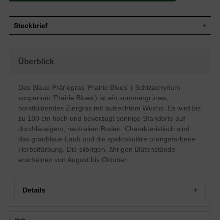
Steckbrief
Wuchs
Aufrecht/horstbildend
Wuchshöhe
bis zu 100 cm
Überblick
Blatt
Sommergrün, graublau, grasartig/spitz
Blüte
Unscheinbar, silbrig, ähriger Blütenstand
Das Blaue Präriegras 'Prairie Blues' ( Schizachyrium
Blütezeit
August-Oktober
scoparium 'Prairie Blues') ist ein sommergrünes,
Boden
Durchlässig, neutral
horstbildendes Ziergras mit aufrechtem Wuchs. Es wird bis
Standort
Sonnig
zu 100 cm hoch und bevorzugt sonnige Standorte auf
Pflanzen pro
4 bis 6
durchlässigem, neutralem Boden. Charakteristisch sind
m²
das graublaue Laub und die spektakuläre orangefarbene
Das Blaue Präriegras " Prairie Blues"
(Schizachyrium scoparium " Prairie Blues)
Herbstfärbung. Die silbrigen, ährigen Blütenstände
ist ein echtes Schmuckstück und die beste
erscheinen von August bis Oktober.
Wahl, wenn Sie eine Pflanze suchen, die
auch im Winter etwas hermacht. Das
Besondere an der Selektion " Prairie
Blues" sind das graublaue Laub, das alle
Details
Blicke auf sich zieht, und die
Herbstfärbung. Wetten, dass Sie vom
Orange begeistert sein werden? Der
Portrait des Blauen Präriegrases 'Prairie Blues'
warme Farbton ist Traum. Genau wie die