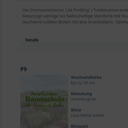
Die Dreimasterblume 'Lila Findling' ( Tradescantia and
bevorzugt sonnige bis halbschattige Standorte mit feuc
leuchtend violette Blüten mit drei Kronblättern. Opti
Details
Portrait der Dreimasterblume 'Lila Findling'
Herkunft und Wuchs
P9
Ein charaktervoller Horst
Der richtige Standort für Dauerblüten
Wuchsendhöhe
Licht und Exposition
bis zu 50 cm
Bodenansprüche der Dreimasterblume
Belaubung
Blüten und Laub der Tradescantia andersoniana
Sommergrün
Die leuchtend violette Pracht
Blüte
Lineales grünes Blattwerk
Leuchtehd violett
Vielfältige Verwendungsmöglichkeiten
Rabatten und Beete
Blütezeit