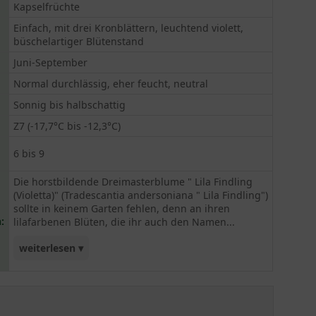
Kapselfrüchte
Einfach, mit drei Kronblättern, leuchtend violett,
büschelartiger Blütenstand
Juni-September
Normal durchlässig, eher feucht, neutral
Sonnig bis halbschattig
Z7 (-17,7°C bis -12,3°C)
6 bis 9
Die horstbildende Dreimasterblume " Lila Findling
(Violetta)" (Tradescantia andersoniana " Lila Findling")
sollte in keinem Garten fehlen, denn an ihren
:
lilafarbenen Blüten, die ihr auch den Namen...
weiterlesen ▾
gaben, kann man sich nicht satt sehen. Von Juni
bis September bildet die Staude Tag für Tag neue
Blüten, was sie zu einem wertvollen Dauerblüher