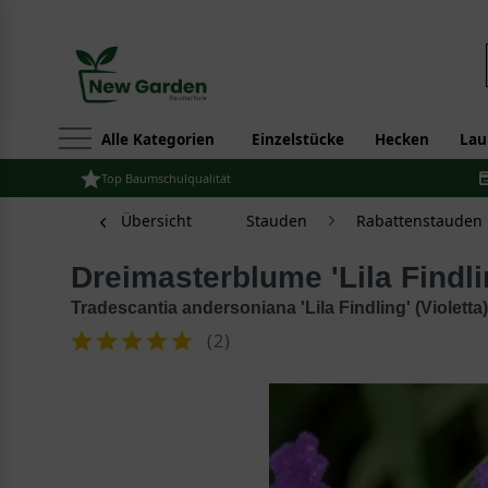
Alle Kategorien
Einzelstücke
Hecken
Lau
Top Baumschulqualität
Übersicht
Stauden
Rabattenstauden
Dreimasterblume 'Lila Findli
Tradescantia andersoniana 'Lila Findling' (Violetta)
(
2
)