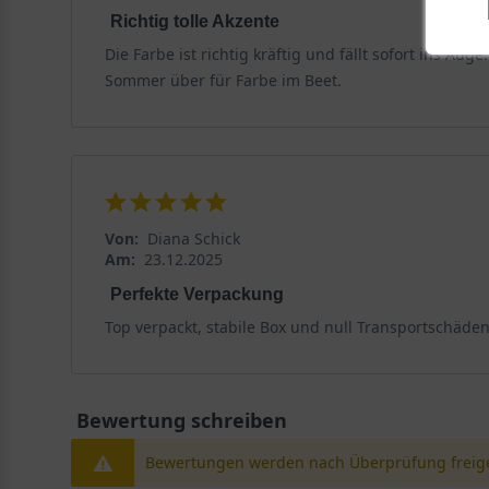
Richtig tolle Akzente
Herkunft und Wuchs
Die Farbe ist richtig kräftig und fällt sofort ins A
Sommer über für Farbe im Beet.
Die Dreimasterblume 'Lila Findling' ist eine gezielte 
horstbildenden Wuchs aus und erreicht eine Höhe von 
Geltung kommt. Die Horste breiten sich langsam aus, ohn
im Herbst oberirdisch ein und treibt im Frühjahr wiede
Ein charaktervoller Horst
Von:
Diana Schick
Der Wuchs der Dreimasterblume 'Lila Findling' ist stab
Am:
23.12.2025
Quadratmeter können 6 bis 9 Pflanzen gesetzt werden,
Perfekte Verpackung
und sorgt für eine üppige Wirkung. Die Staude ist lang
Top verpackt, stabile Box und null Transportschäden
Der richtige Standort für Dauerblüten
Um die volle Blühkraft der Dreimasterblume 'Lila Find
Bewertung schreiben
ausreichend Licht bieten, ohne sie der prallen Mitta
garantieren.
Bewertungen werden nach Überprüfung freige