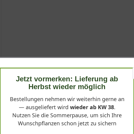
'
Findling'
Jetzt vormerken: Lieferung ab
ch Tradescantia andersoniana 'Lila Findling' (Violetta), ist eine h
Herbst wieder möglich
n Juni bis September mit einer unermüdlichen Folge leuchtend vio
 - Tradescantia andersoniana 'Lila Findling' (Violet
re aufrechte, kompakte Wuchsform macht sie zu einer vielseitigen
Bestellungen nehmen wir weiterhin gerne an
— ausgeliefert wird
wieder ab KW 38
.
Nutzen Sie die Sommerpause, um sich Ihre
Wunschpflanzen schon jetzt zu sichern
nd die intensive Farbe seiner Blüten. Es handelt sich um eine Staud
die wesentlichen Merkmale und die Herkunft dieser besonderen P