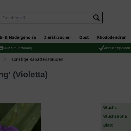
b- & Nadelgehölze
Ziersträucher
Obst
Rhododendron
Kauf auf Rechnung
Anwuchsgarantie
sonstige Rabattenstauden
ng' (Violetta)
Wuchs
Wuchshöhe
Blatt