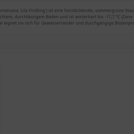
ersoniana 'Lila Findling') ist eine horstbildende, sommergrüne Stau
htem, durchlässigem Boden und ist winterhart bis -17,7 °C (Zone 7)
mal eignet sie sich für Gewässerränder und durchgängige Blütenpr