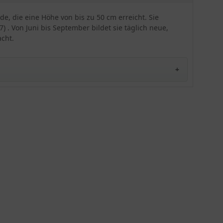
macht. Entscheidend für die Dreimasterblume "
Lila Findling (Violetta)" ist ein sonniger bis
de, die eine Höhe von bis zu 50 cm erreicht. Sie
halbschattiger Standort am Gewässerrand. Aber
 . Von Juni bis September bildet sie täglich neue,
auch an anderen Stellen im Garten, wo die Staude
acht.
feuchten Boden ohne Staunässe vorfindet, fühlt
sie sich wohl und zieht die Blicke auf sich.