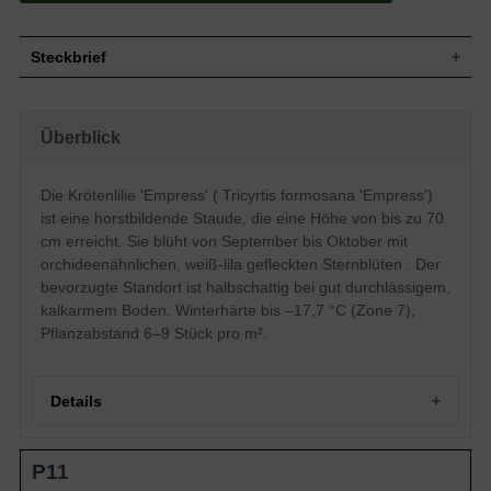
Steckbrief
Wuchs
Aufrecht/horstbildend, ca. 70 cm hoch
Wuchshöhe
bis zu 70 cm
Überblick
Blatt
Sommergrün, grün, eiförmig
Frucht
Kapselfrüchte
Die Krötenlilie 'Empress' ( Tricyrtis formosana 'Empress')
Einfach, sternförmig, strahlenförmig,
ist eine horstbildende Staude, die eine Höhe von bis zu 70
Blüte
dunkelrot, weiß mit lila Flecken,
mehrblütiger Blütenstand
cm erreicht. Sie blüht von September bis Oktober mit
Blütezeit
Juni-September
orchideenähnlichen, weiß-lila gefleckten Sternblüten . Der
bevorzugte Standort ist halbschattig bei gut durchlässigem,
Boden
Gut durchlässig, kalkarm
kalkarmem Boden. Winterhärte bis –17,7 °C (Zone 7),
Standort
Halbschattig
Pflanzabstand 6–9 Stück pro m².
Winterhart
Z7 (-17,7°C bis -12,3°C)
Pflanzen pro
6 bis 9
m²
Die Krötenlilie " Empress" (Tricyrtis
Details
formosana " Empress") ist eine
extravagante Schönheit aus Asien. Sie
schmückt sich mit aufrechten, leicht bogig
Portrait der Krötenlilie 'Empress'
P11
überhängenden Stängeln sowie mit
Herkunft und Erscheinungsbild
herrlichen Blüten, welche an die der
Wuchs und Größe