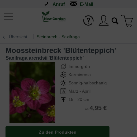
Anruf
Übersicht
Steinbrech - Saxifraga
Moossteinbreck 'Blütenteppich'
Saxifraga arendsii 'Blütenteppich'
Immergrün
Karminrosa
Sonnig-halbschattig
März - April
15 - 20 cm
4,95 €
ab
Zu den Produkten