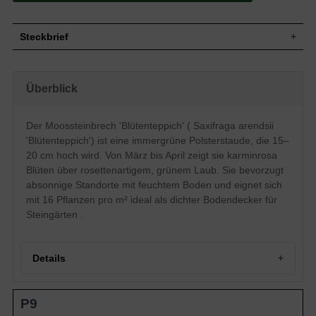
Steckbrief
Wuchs
15-20 cm hoch, moosartige Polster
Wuchshöhe
15 - 20 cm
Überblick
Blatt
Immergrün, rosettenartig, grün
Blüte
Karminrosa, übbig
Der Moossteinbrech 'Blütenteppich' ( Saxifraga arendsii
Blütezeit
März - April
'Blütenteppich') ist eine immergrüne Polsterstaude, die 15–
Boden
Feuchter Boden
20 cm hoch wird. Von März bis April zeigt sie karminrosa
Standort
Absonnig
Blüten über rosettenartigem, grünem Laub. Sie bevorzugt
Pflanzen pro m²
16
absonnige Standorte mit feuchtem Boden und eignet sich
mit 16 Pflanzen pro m² ideal als dichter Bodendecker für
Steingärten .
Details
Moossteinbreck 'Blütenteppich': Ein üppiger Frühlingsbote
P9
Herkunft und Wuchs von Saxifraga arendsii
Blütezeit und Habitus