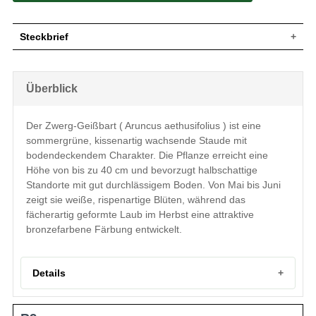
Steckbrief
Bodendeckender, kissenartiger Wuchs,
Wuchs
Staudenhöhe bis ca. 40 cm
Überblick
Wuchshöhe
bis zu 40 cm
Blatt
Sommergrün, grün, fächerartig geformt
Der Zwerg-Geißbart ( Aruncus aethusifolius ) ist eine
Blüte
Weiß, rispenartige Form
sommergrüne, kissenartig wachsende Staude mit
Blütezeit
Mai - Juni
bodendeckendem Charakter. Die Pflanze erreicht eine
Boden
Gut durchlässiger Boden
Höhe von bis zu 40 cm und bevorzugt halbschattige
Standort
Halbschattig
Standorte mit gut durchlässigem Boden. Von Mai bis Juni
Pflanzen pro
8
zeigt sie weiße, rispenartige Blüten, während das
m²
Der Aruncus aethusifolius (Zwerg-
fächerartig geformte Laub im Herbst eine attraktive
Geißbart) ist ein gut wachsender
bronzefarbene Färbung entwickelt.
Bodendecker, der gerade an
halbschattigen Stellen und im Speziellen
auch im Gehölzbereich (z. B. unter
Eigenschaften
Rhododendren) gut zur Geltung kommt.
Details
Der Zwerg-Geißbart besticht besonders
im Herbst durch seine bronzefarbene
Blattfärbung. Eine weitere Verwendung
Portrait des Zwerg-Geißbarts
findet der Aruncus aethusifolius auch in