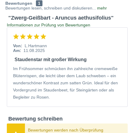
Bewertungen
1
und bringt selbst in kleine Gärten eine besondere Note. Im
Bewertungen lesen, schreiben und diskutieren...
mehr
Folgenden erfahren Sie alles Wichtige zu Pflanzung,
"Zwerg-Geißbart - Aruncus aethusifolius"
Pflege und den schönsten Kombinationsmöglichkeiten.
Informationen zur Prüfung von Bewertungen
Portrait des Zwerg-Geißbarts
Der Zwerg-Geißbart ist eine Wildart, die sich durch ihren
Von:
L.Hartmann
Am:
11.08.2025
niedrigen, kissenartigen Wuchs von anderen Geißbart-
Staudenstar mit großer Wirkung
Arten abhebt. Er erreicht eine Höhe von etwa 40
Zentimetern und breitet sich bodendeckend aus, ohne
Im Frühsommer schmücken ihn zahlreiche cremeweiße
dabei invasiv zu wirken. Die Pflanze ist sommergrün und
Blütenrispen, die leicht über dem Laub schweben – ein
zeigt ein dichtes, fächerartiges Blattwerk.
wunderschöner Kontrast zum satten Grün. Ideal für den
Vordergrund im Staudenbeet, für Steingärten oder als
Erster Eindruck des Aruncus aethusifolius
Begleiter zu Rosen.
Der Aruncus aethusifolius besticht durch sein ganzjährig
ansprechendes Erscheinungsbild. Bereits im Frühjahr
Bewertung schreiben
treiben die fein geschlitzten, frischgrünen Blätter aus und
bilden dichte Polster. Im Sommer erscheinen die weißen
Bewertungen werden nach Überprüfung