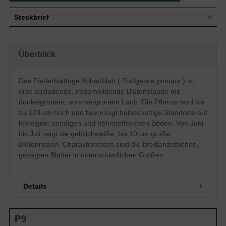
Steckbrief
Blütenstaude, auslandend, rhizombildend,
Wuchs
bis 120 cm hoch
Überblick
Wuchshöhe
bis zu 120 cm
Sommergrün, breitlanzettlich, gesägt,
Blatt
unterschiedlich groß, dunkel-grün
Das Fiederblättrige Schaublatt ( Rodgersia pinnata ) ist
Frucht
Kapsel, nicht zum Verzehr geeignet
eine ausladende, rhizombildende Blütenstaude mit
Gelblichweiß, rispenförmig, einfach, bis 10
dunkelgrünem, sommergrünem Laub. Die Pflanze wird bis
Blüte
cm groß
zu 120 cm hoch und bevorzugt halbschattige Standorte auf
Blütezeit
Juni bis Juli
lehmigen, sandigen und nährstoffreichen Böden. Von Juni
Lehmige, sanige und nährstoffreiche
bis Juli zeigt sie gelblichweiße, bis 10 cm große
Boden
Untergründe
Blütenrispen. Charakteristisch sind die breitlanzettlichen,
Standort
Halbschattig
gesägten Blätter in unterschiedlichen Größen.
Pflanzen
4
pro m²
Details
Portrait des Fiederblättrigen Schaublatts
P9
Herkunft und Wuchsform der Rodgersia pinnata