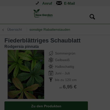
Anruf
Übersicht
sonstige Rabattenstauden
Fiederblättriges Schaublatt
Rodgersia pinnata
Sommergrün
Gelbweiß
Halbschattig
Juni - Juli
bis zu 120 cm
6,95 €
ab
Zu den Produkten