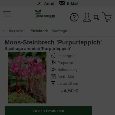
Anruf
Übersicht
Steinbrech - Saxifraga
Moos-Steinbrech 'Purpurteppich'
Saxifraga arendsii 'Purpurteppich'
Immergrün
Purpurrot
Halbschattig
April - Mai
bis zu 15 cm
4,50 €
ab
Zu den Produkten