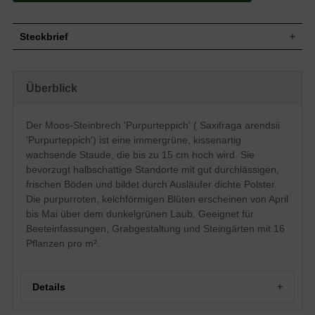
Steckbrief
Staude, kissenartig, ausläuferbildend bis
Wuchs
zu 15 cm hoch
Überblick
Wuchshöhe
bis zu 15 cm
Blatt
Immergrün, rundlich, dunkelgrün
Der Moos-Steinbrech 'Purpurteppich' ( Saxifraga arendsii
Frucht
Kapsel
'Purpurteppich') ist eine immergrüne, kissenartig
Blüte
Purpurrot, kelchförmig, mehrblütig
wachsende Staude, die bis zu 15 cm hoch wird. Sie
Blütezeit
April bis Mai
bevorzugt halbschattige Standorte mit gut durchlässigen,
Wurzeln
Ausläuferbildend
frischen Böden und bildet durch Ausläufer dichte Polster.
Boden
Gut durchlässige, frische Untergründe
Die purpurroten, kelchförmigen Blüten erscheinen von April
Standort
Halbschattig
bis Mai über dem dunkelgrünen Laub. Geeignet für
Pflanzen pro
16
Beeteinfassungen, Grabgestaltung und Steingärten mit 16
m²
Pflanzen pro m².
Das Saxifraga arendsii 'Purpurteppich'
(Moos-Steinbrech) macht seinem Namen
alle Ehre, wenn er ab dem April einen
Teppich aus purpurroten Blüten in
Details
Kelchform ausbildet, die das immergrüne
rundliche und dunkelgrün gefärbte
Blattwerk bedecken. Der schöne