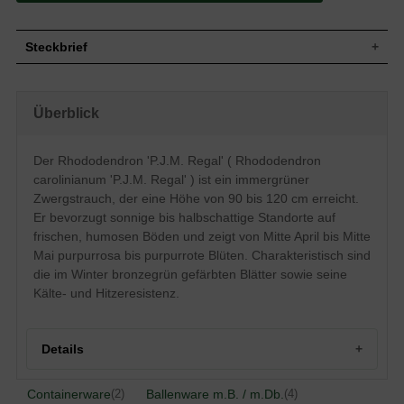
Steckbrief
Zwergstrauch, aufrecht, buschig,
Wuchs
kompakt, gut verzweigt, 90 bis 120 cm
Überblick
hoch und ähnlich breit
Wuchshöhe
90 - 120 cm
Immergrün, länglich-elliptisch, glänzend,
Der Rhododendron 'P.J.M. Regal' ( Rhododendron
Blatt
duftend, dunkelgrün, im Winter
carolinianum 'P.J.M. Regal' ) ist ein immergrüner
bronzegrün, 5 bis 10 cm lang
Zwergstrauch, der eine Höhe von 90 bis 120 cm erreicht.
Frucht
Kapselfrucht
Er bevorzugt sonnige bis halbschattige Standorte auf
Purpurrosa bis purpurrot, trichterförmig,
Blüte
frischen, humosen Böden und zeigt von Mitte April bis Mitte
bis zu 45 mm im Durchmesser, zahlreich
Mai purpurrosa bis purpurrote Blüten. Charakteristisch sind
Blütezeit
Mitte April bis Mitte Mai
die im Winter bronzegrün gefärbten Blätter sowie seine
Rinde
Bräunlich
Kälte- und Hitzeresistenz.
Wurzeln
Flachwurzler
Frische, humose und durchlässige
Boden
Untergründe
Details
Standort
Sonnig bis halbschattig
Der Rhododendron carolinianum 'P. J. M.
Regal' (Rhododendron 'P. J. M. Regal')
Containerware
Ballenware m.B. / m.Db.
(2)
(4)