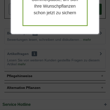
Ihre Wunschpflanzen
-
+
In den
Warenkorb
schon jetzt zu sichern
Bewertungen
2
Bewertungen lesen, schreiben und diskutieren...
mehr
Artikelfragen
1
Lesen Sie von weiteren Kunden gestellte Fragen zu diesem
Artikel
mehr
Pflegehinweise
Alternative Pflanzen
Pflanz- und Pflegetipps Aruncus dioicus / Wald-
Geißbart
Service Hotline
Sie suchen eine Alternative?
Mit ein paar kleinen Tipps und Tricks kann man