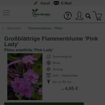
Anruf
Übersicht
Flammenblume - Phlox
Großblättrige Flammenblume 'Pink
Lady'
Phlox amplifolia 'Pink Lady'
Sommergrün
Rosa
Sonnig
Juni - September
bis zu 90 cm
4,65 €
ab