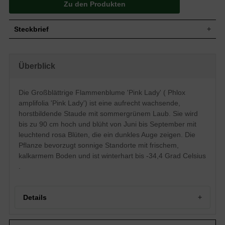
Zu den Produkten
Steckbrief
Wuchs
Aufrecht, horstbildend
Wuchshöhe
bis zu 90 cm
Überblick
Blatt
Sommergrün, eiförmig, grün
Leuchtend rosa mit dunklem Auge,
Die Großblättrige Flammenblume 'Pink Lady' ( Phlox
einfache Einzelblüte, doldenartiger
Blüte
Blütenstand, röhrenförmige / ründliche
amplifolia 'Pink Lady') ist eine aufrecht wachsende,
Blütenform
horstbildende Staude mit sommergrünem Laub. Sie wird
Blütezeit
Juni bis September
bis zu 90 cm hoch und blüht von Juni bis September mit
Boden
Normal durchlässig, frisch, kalkarm
leuchtend rosa Blüten, die ein dunkles Auge zeigen. Die
Standort
Sonnig
Pflanze bevorzugt sonnige Standorte mit frischem,
Pflanzen pro
kalkarmem Boden und ist winterhart bis -34,4 Grad Celsius
5
m²
.
Die Phlox amplifolia 'Pink Lady'
(Großblättrige Flammenblume) überzeugt
durch ihren üppigen Wuchs und die
strahlend rosa Blüten, die sich von Juni
Details
bis September zeigen. Ihren mediterranen
Flair verströmt sie am liebsten auf der
Freifläche oder im Stauden beet an
Portrait einer strahlenden Sommerblüte: Phlox amplifolia