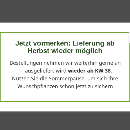
Jetzt vormerken: Lieferung ab
Herbst wieder möglich
Bestellungen nehmen wir weiterhin gerne an
— ausgeliefert wird
wieder ab KW 38
.
Nutzen Sie die Sommerpause, um sich Ihre
als Bergenie oder Riesensteinbrech 'Spring Fling®' bekannt, ist ein
cherung für jeden Garten darstellt. Ihre leuchtend pinken Blütens
Wunschpflanzen schon jetzt zu sichern
 - Bergenia cordifolia 'Spring Fling®'"
e dekorative Braunfärbung annehmen. Diese Sorte vereint Zierwer
l für Gartenfreunde macht.
ling®'
pakte, horstbildende Staude, die durch ihren flächigen bis niede