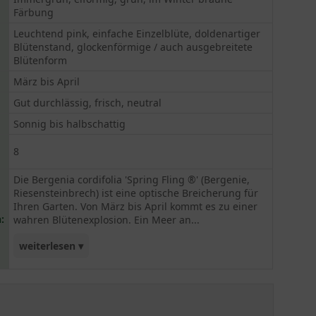
Färbung
Leuchtend pink, einfache Einzelblüte, doldenartiger
Blütenstand, glockenförmige / auch ausgebreitete
Blütenform
März bis April
Gut durchlässig, frisch, neutral
Sonnig bis halbschattig
8
Die Bergenia cordifolia 'Spring Fling ®' (Bergenie,
Riesensteinbrech) ist eine optische Breicherung für
Ihren Garten. Von März bis April kommt es zu einer
:
wahren Blütenexplosion. Ein Meer an...
weiterlesen ▾
leuchten pinken Blüten steht dann in
doldenartigen Blütenständen über intensiv
grünem Laub. Dieses immergrüne Laub färbt sich