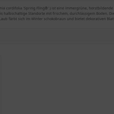
enia cordifolia 'Spring Fling®' ) ist eine immergrüne, horstbilde
s halbschattige Standorte mit frischem, durchlässigem Boden. Di
Laub färbt sich im Winter schokobraun und bietet dekorativen Blatt
®'
ng Fling®'