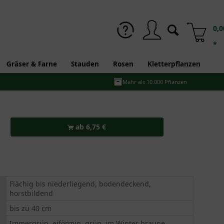
0,0
*
Gräser & Farne
Stauden
Rosen
Kletterpflanzen
Mehr als 10.000 Pflanzen
ab 6,75 €
Flächig bis niederliegend, bodendeckend,
horstbildend
bis zu 40 cm
Immergrün, eiförmig, grün, im Winter braune