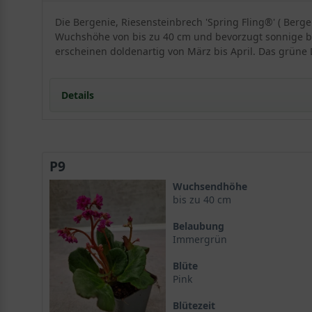
Die Bergenie, Riesensteinbrech 'Spring Fling®' ( Berg
Wuchshöhe von bis zu 40 cm und bevorzugt sonnige bi
erscheinen doldenartig von März bis April. Das grüne 
Details
Portrait der Bergenie Riesensteinbrech 'Spring Fling
Ein charaktervoller Bodendecker
P9
Herkunft und Entwicklung
Standort und Boden
Wuchsendhöhe
Ideale Lichtverhältnisse für Bergenia cordifolia 'Spri
bis zu 40 cm
Bodenansprüche und Vorbereitung
Belaubung
Blüte und Blattwerk der Bergenie 'Spring Fling®'
Immergrün
Die Frühlingsblüte
Blüte
Das immergrüne Laub
Pink
Verwendung im Garten
Als Bodendecker und Flächengestalter
Blütezeit