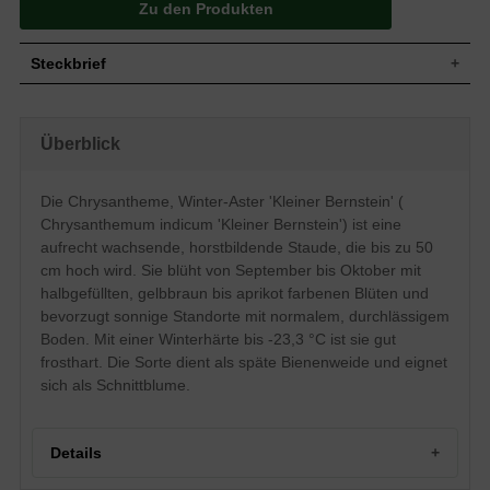
Zu den Produkten
Steckbrief
Wuchs
Aufrecht, horstbildend
Wuchshöhe
bis zu 50 cm
Überblick
Blatt
Sommergrün, eiförmig, graugrün
Frucht
Steril, ohne Frucht und Samenbildung
Die Chrysantheme, Winter-Aster 'Kleiner Bernstein' (
Gelbbraun bis aprikot, halbgefüllte
Chrysanthemum indicum 'Kleiner Bernstein') ist eine
Blüte
Einzelblüte, verzweigter Blütenstand,
körbchenartige Blütenform
aufrecht wachsende, horstbildende Staude, die bis zu 50
Blütezeit
September bis Oktober
cm hoch wird. Sie blüht von September bis Oktober mit
halbgefüllten, gelbbraun bis aprikot farbenen Blüten und
Boden
Normal durchlässig, frisch, neutral
bevorzugt sonnige Standorte mit normalem, durchlässigem
Standort
Sonnig
Boden. Mit einer Winterhärte bis -23,3 °C ist sie gut
Pflanzen pro
5
m²
frosthart. Die Sorte dient als späte Bienenweide und eignet
Die Chrysanthemum indicum 'Kleiner
sich als Schnittblume.
Bernstein' (Chrysantheme, Winter-Aster)
bringt bei noch so grauem Wetter eine
sonnige Atmosphäre in jeden Garten. Von
September bis Oktober sitzen die
Details
gelbbraun bis aprikot farbenen Blüten wie
kleine Lichtpunkte auf den aufrecht