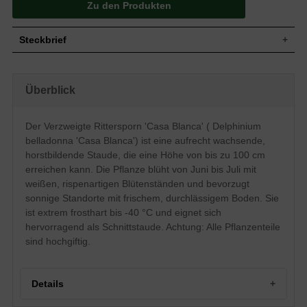
Zu den Produkten
Steckbrief
Wuchs
Aufrecht, horstbildend
Wuchshöhe
bis zu 100 cm
Überblick
Sommergrün, frischgrüne Blattfarbe,
Blatt
handförmig
Der Verzweigte Rittersporn 'Casa Blanca' ( Delphinium
Frucht
Balgfrucht
belladonna 'Casa Blanca') ist eine aufrecht wachsende,
Einfache, weiße rispenartige
Blüte
Blütenstände, ründlich
horstbildende Staude, die eine Höhe von bis zu 100 cm
Blütezeit
Juni - Juli
erreichen kann. Die Pflanze blüht von Juni bis Juli mit
weißen, rispenartigen Blütenständen und bevorzugt
Wurzeln
-
sonnige Standorte mit frischem, durchlässigem Boden. Sie
Boden
Frisch, normal durchlässig, neutral
ist extrem frosthart bis -40 °C und eignet sich
Standort
Sonnig
hervorragend als Schnittstaude. Achtung: Alle Pflanzenteile
Pflanzen pro
4 bis 6
m²
sind hochgiftig.
Die Delphinium belladonna 'Casa Blanca'
(Verzweigter Rittersporn) hat eine schöne
weiße Blüte und gedeiht am besten in
Details
sonnigen Beete und auf Freiflächen. Der
Verzweigte Rittersporn ist sehr gut