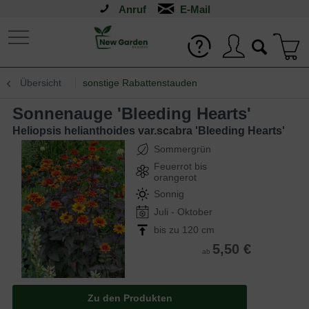
Anruf
Übersicht
sonstige Rabattenstauden
Sonnenauge 'Bleeding Hearts'
Heliopsis helianthoides var.scabra 'Bleeding Hearts'
Sommergrün
Feuerrot bis
orangerot
Sonnig
Juli - Oktober
bis zu 120 cm
5,50 €
ab
Zu den Produkten