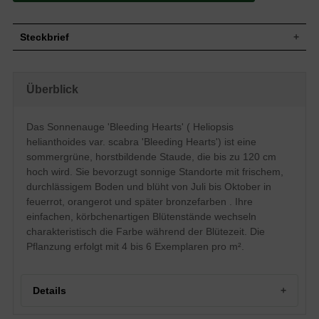
Steckbrief
Staude, aufrecht, horstbildend, bis zu 120
Wuchs
cm hoch
Überblick
Wuchshöhe
bis zu 120 cm
Sommergrün, dunkelgrüne Blattfarbe,
Blatt
eiförmig
Das Sonnenauge 'Bleeding Hearts' ( Heliopsis
Einfache, feuerrote, orangerote später
helianthoides var. scabra 'Bleeding Hearts') ist eine
Blüte
bronzefarbene Blütenstände, verzweigt,
sommergrüne, horstbildende Staude, die bis zu 120 cm
körbchenartig
hoch wird. Sie bevorzugt sonnige Standorte mit frischem,
Blütezeit
Juli - Oktober
durchlässigem Boden und blüht von Juli bis Oktober in
Wurzeln
Horstbildend
feuerrot, orangerot und später bronzefarben . Ihre
Boden
Frisch, normal durchlässig, neutral
einfachen, körbchenartigen Blütenstände wechseln
Standort
Sonnig
charakteristisch die Farbe während der Blütezeit. Die
Pflanzen
Pflanzung erfolgt mit 4 bis 6 Exemplaren pro m².
4 bis 6
pro m²
Details