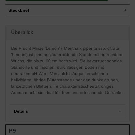
Steckbrief
Staude, aufrecht, ausläuferbildend, bis zu
Wuchs
60 cm hoch
Überblick
Wuchshöhe
bis zu 60 cm
Sommergrün, dunkelgrüne Blattfarbe,
Blatt
lanzettlich
Die Frucht Minze 'Lemon' ( Mentha x piperita ssp. citrata
Einfache, hellviolette Blütenstände, ährig,
'Lemon') ist eine ausläuferbildende Staude mit aufrechtem
Blüte
lippenartig
Wuchs, die bis zu 60 cm hoch wird. Sie bevorzugt sonnige
Blütezeit
Juli - August
Standorte und frischen, durchlässigen Boden mit
Wurzeln
Rhizome
neutralem pH-Wert. Von Juli bis August erscheinen
Boden
Frisch, normal durchlässig, neutral
hellviolette, ährige Blütenstände über den dunkelgrünen,
Standort
Sonnig
lanzettlichen Blättern. Ihr charakteristisches zitroniges
Pflanzen pro
Aroma macht sie ideal für Tees und erfrischende Getränke.
4 bis 6
m²
Details
Portrait der Frucht Minze 'Lemon'
P9
Botanische Einordnung