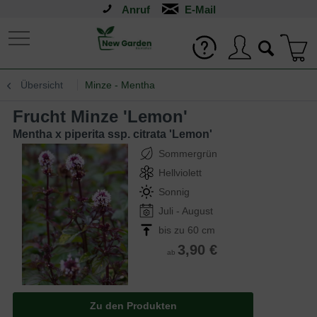
Anruf
Übersicht
Minze - Mentha
Frucht Minze 'Lemon'
Mentha x piperita ssp. citrata 'Lemon'
Sommergrün
Hellviolett
Sonnig
Juli - August
bis zu 60 cm
3,90 €
ab
Zu den Produkten