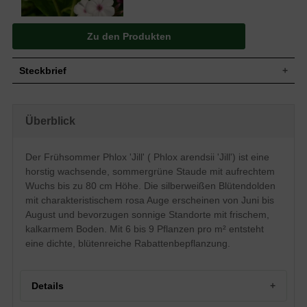
Zu den Produkten
Steckbrief
Staude, aufrecht, horstbildend, bis zu 80 cm
Wuchs
hoch
Überblick
Wuchshöhe
bis zu 80 cm
Sommergrün, grüne Blattfarbe, oval,
Blatt
eiförmig
Der Frühsommer Phlox 'Jill' ( Phlox arendsii 'Jill') ist eine
Einfache, silberweiße Blütenstände mit rosa
horstig wachsende, sommergrüne Staude mit aufrechtem
Blüte
Auge, doldenartig, röhrenförmig, ründlich
Wuchs bis zu 80 cm Höhe. Die silberweißen Blütendolden
Blütezeit
Juni - August
mit charakteristischem rosa Auge erscheinen von Juni bis
Wurzeln
Horstbildend
August und bevorzugen sonnige Standorte mit frischem,
Boden
Frisch, normal durchlässig, kalkarm
kalkarmem Boden. Mit 6 bis 9 Pflanzen pro m² entsteht
Standort
Sonnig
eine dichte, blütenreiche Rabattenbepflanzung.
Pflanzen
6 bis 9
pro m²
Details