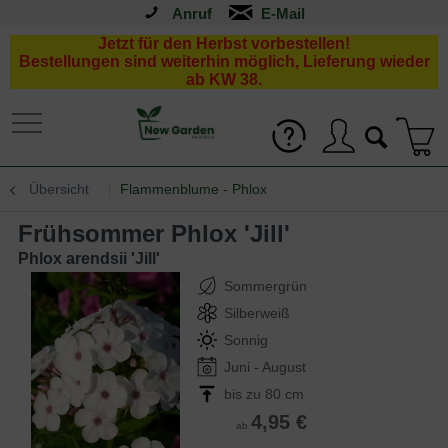
Anruf
Jetzt für den Herbst vorbestellen!
Bestellungen sind weiterhin möglich, Lieferung wieder
ab KW 38.
Übersicht
Flammenblume - Phlox
Frühsommer Phlox 'Jill'
Phlox arendsii 'Jill'
Sommergrün
Silberweiß
Sonnig
Juni - August
bis zu 80 cm
4,95 €
ab