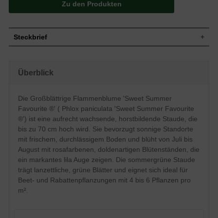
Zu den Produkten
Steckbrief
Staude, aufrecht, horstbildend, bis zu 70 cm
Wuchs
hoch
Überblick
Wuchshöhe
bis zu 70 cm
Blatt
Sommergrün, grüne Blattfarbe, lanzettlich
Die Großblättrige Flammenblume 'Sweet Summer
Einfache, rosafarbende Blütenstände mit lila
Blüte
Auge, doldenartig, röhrenförmig, ründlich
Favourite ®' ( Phlox paniculata 'Sweet Summer Favourite
Blütezeit
Juli - August
®') ist eine aufrecht wachsende, horstbildende Staude, die
Wurzeln
Horstbildend
bis zu 70 cm hoch wird. Sie bevorzugt sonnige Standorte
mit frischem, durchlässigem Boden und blüht von Juli bis
Boden
Frisch, normal durchlässig, neutral
August mit rosafarbenen, doldenartigen Blütenständen, die
Standort
Sonnig
ein markantes lila Auge zeigen. Die sommergrüne Staude
Pflanzen
4 bis 6
pro m²
trägt lanzettliche, grüne Blätter und eignet sich ideal für
Beet- und Rabattenpflanzungen mit 4 bis 6 Pflanzen pro
m².