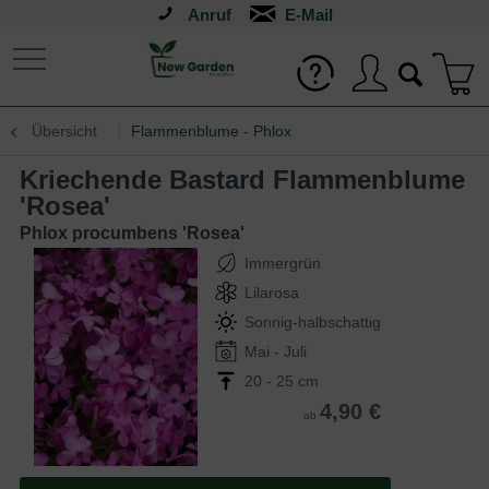
Anruf
Übersicht
Flammenblume - Phlox
Kriechende Bastard Flammenblume
'Rosea'
Phlox procumbens 'Rosea'
Immergrün
Lilarosa
Sonnig-halbschattig
Mai - Juli
20 - 25 cm
4,90 €
ab