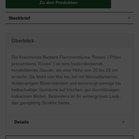
Zu den Produkten
Steckbrief
Staude, bodendeckend, horstbildend, 20 bis
Wuchs
25 cm hoch
Überblick
Wuchshöhe
20 - 25 cm
Blatt
Wintergrün, grüne Blattfarbe, lanzettlich
Die Kriechende Bastard-Flammenblume 'Rosea' ( Phlox
Einfache, lilarosafarbende Blütenstände,
Blüte
doldenartig, röhrenförmig, ründlich
procumbens 'Rosea' ) ist eine bodendeckende,
Blütezeit
Mai - Juli
horstbildende Staude, die eine Höhe von 20 bis 25 cm
Wurzeln
Horstbildend
erreicht. Sie blüht von Mai bis Juli mit lilarosafarbenen,
doldenartigen Blütenständen und bevorzugt sonnige bis
Boden
Frisch, gut durchlässig, kalkarm
halbschattige Standorte auf frischen, gut durchlässigen,
Standort
Sonnig-halbschattig
kalkarmen Böden. Besonders ist ihr wintergrünes Laub ,
Pflanzen
9 bis 11
pro m²
das ganzjährig Struktur bietet.
Details
Portrait der Kriechenden Bastard-Flammenblume 'Rosea'