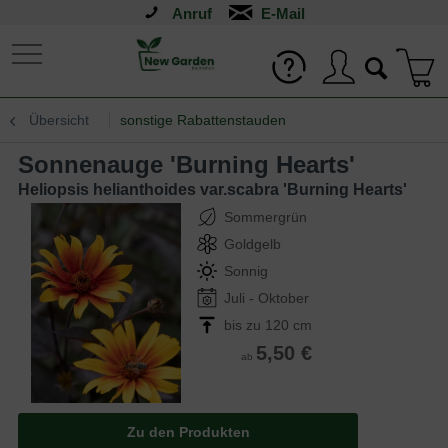
Anruf
Übersicht
sonstige Rabattenstauden
Sonnenauge 'Burning Hearts'
Heliopsis helianthoides var.scabra 'Burning Hearts'
Sommergrün
Goldgelb
Sonnig
Juli - Oktober
bis zu 120 cm
5,50 €
ab
Zu den Produkten