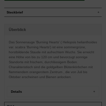
Steckbrief
Staude, aufrecht, horstbildend, bis zu 120
Wuchs
cm hoch
Überblick
Wuchshöhe
bis zu 120 cm
Sommergrün, dunkelgrüne Blattfarbe,
Blatt
eiförmig
Das Sonnenauge 'Burning Hearts' ( Heliopsis helianthoides
Einfache, goldgelbe, zur Mitte flammendes
var. scabra 'Burning Hearts') ist eine sommergrüne,
Blüte
orangerot, verzweigt, körbchenartig
horstbildende Staude mit aufrechtem Wuchs. Sie erreicht
Blütezeit
Juli - Oktober
eine Höhe von bis zu 120 cm und bevorzugt sonnige
Wurzeln
Horstbildend
Standorte mit frischem, durchlässigem Boden.
Boden
Frisch, normal durchlässig, neutral
Charakteristisch sind die goldgelben Blütenkörbchen mit
Standort
Sonnig
flammendem orangerotem Zentrum , die von Juli bis
Pflanzen
Oktober erscheinen und Bienen anlocken.
4 bis 6
pro m²
Details
Portrait des Sonnenauges 'Burning Hearts'