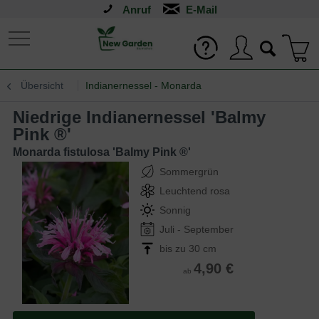
Anruf
Übersicht
Indianernessel - Monarda
Niedrige Indianernessel 'Balmy
Pink ®'
Monarda fistulosa 'Balmy Pink ®'
Sommergrün
Leuchtend rosa
Sonnig
Juli - September
bis zu 30 cm
4,90 €
ab