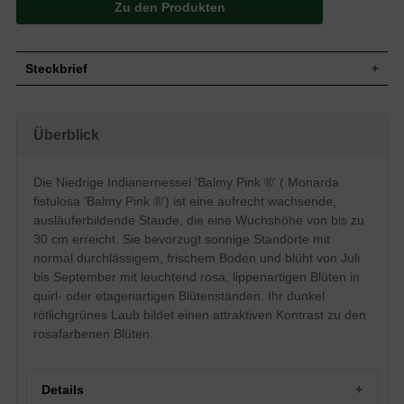
Zu den Produkten
Steckbrief
Wuchs
Aufrecht, ausläuferbildend
Wuchshöhe
bis zu 30 cm
Überblick
Blatt
Sommergrün, lanzettlich, dunkel rötlichgrün
Leuchtend rosa, einfache Einzelblüte, quirl- /
Die Niedrige Indianernessel 'Balmy Pink ®' ( Monarda
Blüte
etagenartiger Blütenstand, lippenartige
Blütenform
fistulosa 'Balmy Pink ®') ist eine aufrecht wachsende,
Blütezeit
Juli bis September
ausläuferbildende Staude, die eine Wuchshöhe von bis zu
Boden
Normal durchlässig, frisch, neutral
30 cm erreicht. Sie bevorzugt sonnige Standorte mit
normal durchlässigem, frischem Boden und blüht von Juli
Standort
Sonnig
bis September mit leuchtend rosa, lippenartigen Blüten in
Pflanzen
6 bis 9
pro m²
quirl- oder etagenartigen Blütenständen. Ihr dunkel
rötlichgrünes Laub bildet einen attraktiven Kontrast zu den
rosafarbenen Blüten.
Details